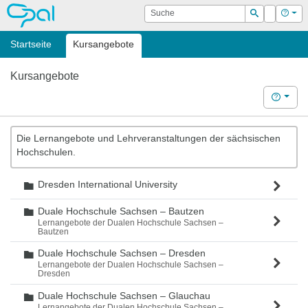
OPAL
Suche
Login
Hilf
Suchen
Startseite
Kursangebote
Kursangebote
Hilfe
Die Lernangebote und Lehrveranstaltungen der sächsischen
Hochschulen.
Dresden International University
Ordner
Duale Hochschule Sachsen – Bautzen
Ordner
Lernangebote der Dualen Hochschule Sachsen –
Bautzen
Duale Hochschule Sachsen – Dresden
Ordner
Lernangebote der Dualen Hochschule Sachsen –
Dresden
Duale Hochschule Sachsen – Glauchau
Ordner
Lernangebote der Dualen Hochschule Sachsen –