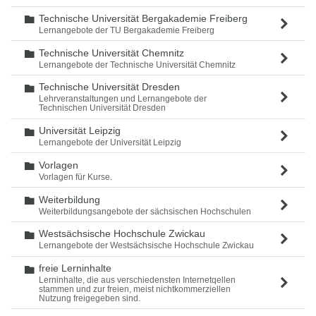
Technische Universität Bergakademie Freiberg
Ordner
Lernangebote der TU Bergakademie Freiberg
Technische Universität Chemnitz
Ordner
Lernangebote der Technische Universität Chemnitz
Technische Universität Dresden
Ordner
Lehrveranstaltungen und Lernangebote der
Technischen Universität Dresden
Universität Leipzig
Ordner
Lernangebote der Universität Leipzig
Vorlagen
Ordner
Vorlagen für Kurse.
Weiterbildung
Ordner
Weiterbildungsangebote der sächsischen Hochschulen
Westsächsische Hochschule Zwickau
Ordner
Lernangebote der Westsächsische Hochschule Zwickau
freie Lerninhalte
Ordner
Lerninhalte, die aus verschiedensten Internetqellen
stammen und zur freien, meist nichtkommerziellen
Nutzung freigegeben sind.