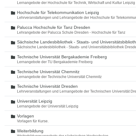
Lernangebote der Hochschule für Technik, Wirtschaft und Kultur Leipzig
Hochschule für Telekommunikation Leipzig
Ordner
Lehrveranstaltungen und Lehrangebote der Hochschule für Telekommun
Palucca Hochschule für Tanz Dresden
Ordner
Lehrangebote der Palucca Schule Dresden - Hochschule für Tanz
Sächsische Landesbibliothek - Staats- und Universitätsbiblio
Ordner
Sächsische Landesbibliothek - Staats- und Universitätsbibliothek Dres
Technische Universität Bergakademie Freiberg
Ordner
Lernangebote der TU Bergakademie Freiberg
Technische Universität Chemnitz
Ordner
Lernangebote der Technische Universität Chemnitz
Technische Universität Dresden
Ordner
Lehrveranstaltungen und Lernangebote der Technischen Universität Dr
Universität Leipzig
Ordner
Lernangebote der Universität Leipzig
Vorlagen
Ordner
Vorlagen für Kurse.
Weiterbildung
Ordner
Weiterbildungsangebote der sächsischen Hochschulen