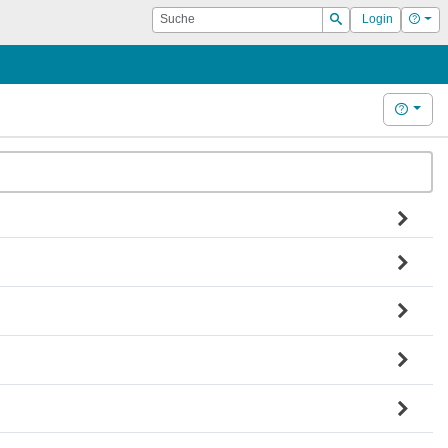
Suche
Hilf
Login
Suchen
Hilfe