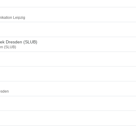
ikation Leipzig
thek Dresden (SLUB)
den (SLUB)
esden