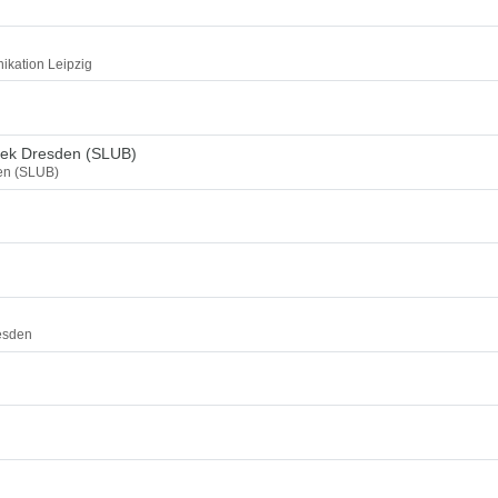
ikation Leipzig
thek Dresden (SLUB)
den (SLUB)
esden