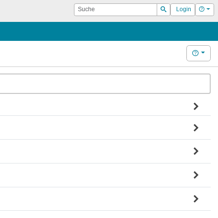
Suche
Hilf
Login
Suchen
Hilfe