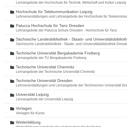
Lernangebote der Hochschule für Technik, Wirtschaft und Kultur Leipzig
Hochschule für Telekommunikation Leipzig
Ordner
Lehrveranstaltungen und Lehrangebote der Hochschule für Telekommun
Palucca Hochschule für Tanz Dresden
Ordner
Lehrangebote der Palucca Schule Dresden - Hochschule für Tanz
Sächsische Landesbibliothek - Staats- und Universitätsbiblio
Ordner
Sächsische Landesbibliothek - Staats- und Universitätsbibliothek Dres
Technische Universität Bergakademie Freiberg
Ordner
Lernangebote der TU Bergakademie Freiberg
Technische Universität Chemnitz
Ordner
Lernangebote der Technische Universität Chemnitz
Technische Universität Dresden
Ordner
Lehrveranstaltungen und Lernangebote der Technischen Universität Dr
Universität Leipzig
Ordner
Lernangebote der Universität Leipzig
Vorlagen
Ordner
Vorlagen für Kurse.
Weiterbildung
Ordner
Weiterbildungsangebote der sächsischen Hochschulen