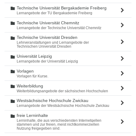
Technische Universität Bergakademie Freiberg
Ordner
Lernangebote der TU Bergakademie Freiberg
Technische Universität Chemnitz
Ordner
Lernangebote der Technische Universität Chemnitz
Technische Universität Dresden
Ordner
Lehrveranstaltungen und Lernangebote der
Technischen Universität Dresden
Universität Leipzig
Ordner
Lernangebote der Universität Leipzig
Vorlagen
Ordner
Vorlagen für Kurse.
Weiterbildung
Ordner
Weiterbildungsangebote der sächsischen Hochschulen
Westsächsische Hochschule Zwickau
Ordner
Lernangebote der Westsächsische Hochschule Zwickau
freie Lerninhalte
Ordner
Lerninhalte, die aus verschiedensten Internetqellen
stammen und zur freien, meist nichtkommerziellen
Nutzung freigegeben sind.