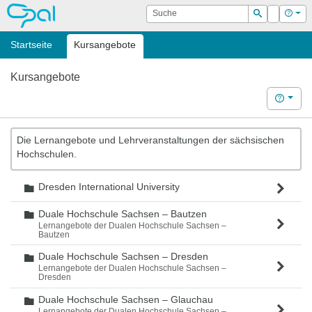
OPAL
Suche
Login
Hilf
Suchen
Startseite
Kursangebote
Kursangebote
Hilfe
Die Lernangebote und Lehrveranstaltungen der sächsischen
Hochschulen.
Dresden International University
Ordner
Duale Hochschule Sachsen – Bautzen
Ordner
Lernangebote der Dualen Hochschule Sachsen –
Bautzen
Duale Hochschule Sachsen – Dresden
Ordner
Lernangebote der Dualen Hochschule Sachsen –
Dresden
Duale Hochschule Sachsen – Glauchau
Ordner
Lernangebote der Dualen Hochschule Sachsen –