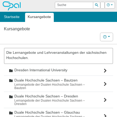
OPAL
Suche
Login
Hilf
Suchen
Startseite
Kursangebote
Kursangebote
Hilfe
Die Lernangebote und Lehrveranstaltungen der sächsischen
Hochschulen.
Dresden International University
Ordner
Duale Hochschule Sachsen – Bautzen
Ordner
Lernangebote der Dualen Hochschule Sachsen –
Bautzen
Duale Hochschule Sachsen – Dresden
Ordner
Lernangebote der Dualen Hochschule Sachsen –
Dresden
Duale Hochschule Sachsen – Glauchau
Ordner
Lernangebote der Dualen Hochschule Sachsen –