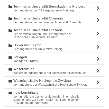
Technische Universität Bergakademie Freiberg
Ordner
Lernangebote der TU Bergakademie Freiberg
Technische Universität Chemnitz
Ordner
Lernangebote der Technische Universität Chemnitz
Technische Universität Dresden
Ordner
Lehrveranstaltungen und Lernangebote der
Technischen Universität Dresden
Universität Leipzig
Ordner
Lernangebote der Universität Leipzig
Vorlagen
Ordner
Vorlagen für Kurse.
Weiterbildung
Ordner
Weiterbildungsangebote der sächsischen Hochschulen
Westsächsische Hochschule Zwickau
Ordner
Lernangebote der Westsächsische Hochschule Zwickau
freie Lerninhalte
Ordner
Lerninhalte, die aus verschiedensten Internetqellen
stammen und zur freien, meist nichtkommerziellen
Nutzung freigegeben sind.