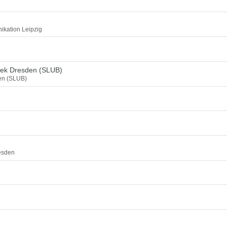
ikation Leipzig
thek Dresden (SLUB)
den (SLUB)
esden