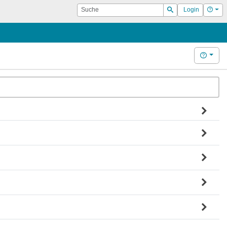
Suche
Hilf
Login
Suchen
Hilfe