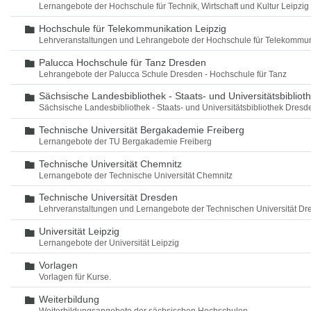
Lernangebote der Hochschule für Technik, Wirtschaft und Kultur Leipzig
Hochschule für Telekommunikation Leipzig
Ordner
Lehrveranstaltungen und Lehrangebote der Hochschule für Telekommun
Palucca Hochschule für Tanz Dresden
Ordner
Lehrangebote der Palucca Schule Dresden - Hochschule für Tanz
Sächsische Landesbibliothek - Staats- und Universitätsbiblio
Ordner
Sächsische Landesbibliothek - Staats- und Universitätsbibliothek Dres
Technische Universität Bergakademie Freiberg
Ordner
Lernangebote der TU Bergakademie Freiberg
Technische Universität Chemnitz
Ordner
Lernangebote der Technische Universität Chemnitz
Technische Universität Dresden
Ordner
Lehrveranstaltungen und Lernangebote der Technischen Universität Dr
Universität Leipzig
Ordner
Lernangebote der Universität Leipzig
Vorlagen
Ordner
Vorlagen für Kurse.
Weiterbildung
Ordner
Weiterbildungsangebote der sächsischen Hochschulen