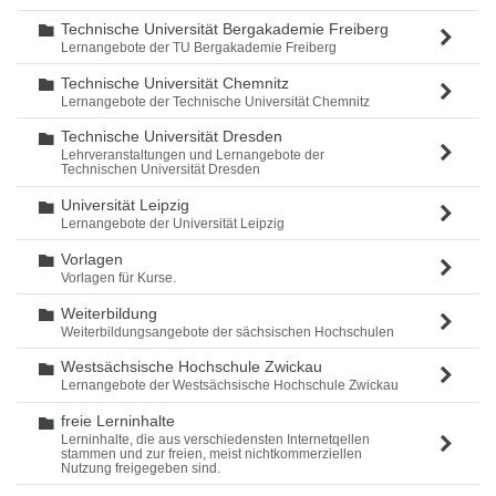
Technische Universität Bergakademie Freiberg
Ordner
Lernangebote der TU Bergakademie Freiberg
Technische Universität Chemnitz
Ordner
Lernangebote der Technische Universität Chemnitz
Technische Universität Dresden
Ordner
Lehrveranstaltungen und Lernangebote der
Technischen Universität Dresden
Universität Leipzig
Ordner
Lernangebote der Universität Leipzig
Vorlagen
Ordner
Vorlagen für Kurse.
Weiterbildung
Ordner
Weiterbildungsangebote der sächsischen Hochschulen
Westsächsische Hochschule Zwickau
Ordner
Lernangebote der Westsächsische Hochschule Zwickau
freie Lerninhalte
Ordner
Lerninhalte, die aus verschiedensten Internetqellen
stammen und zur freien, meist nichtkommerziellen
Nutzung freigegeben sind.