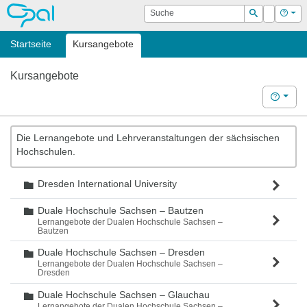
OPAL
Suche
Login
Hilf
Suchen
Startseite
Kursangebote
Kursangebote
Hilfe
Die Lernangebote und Lehrveranstaltungen der sächsischen
Hochschulen.
Dresden International University
Ordner
Duale Hochschule Sachsen – Bautzen
Ordner
Lernangebote der Dualen Hochschule Sachsen –
Bautzen
Duale Hochschule Sachsen – Dresden
Ordner
Lernangebote der Dualen Hochschule Sachsen –
Dresden
Duale Hochschule Sachsen – Glauchau
Ordner
Lernangebote der Dualen Hochschule Sachsen –