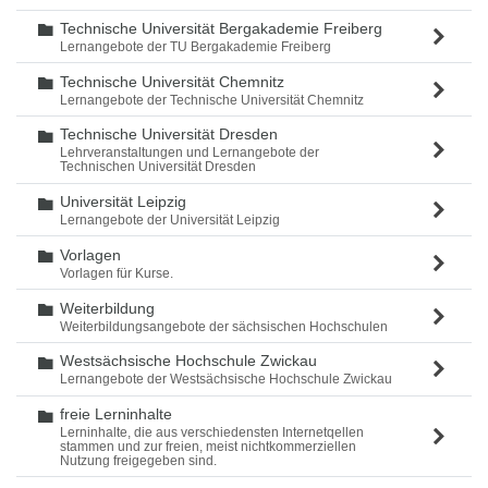
Technische Universität Bergakademie Freiberg
Ordner
Lernangebote der TU Bergakademie Freiberg
Technische Universität Chemnitz
Ordner
Lernangebote der Technische Universität Chemnitz
Technische Universität Dresden
Ordner
Lehrveranstaltungen und Lernangebote der
Technischen Universität Dresden
Universität Leipzig
Ordner
Lernangebote der Universität Leipzig
Vorlagen
Ordner
Vorlagen für Kurse.
Weiterbildung
Ordner
Weiterbildungsangebote der sächsischen Hochschulen
Westsächsische Hochschule Zwickau
Ordner
Lernangebote der Westsächsische Hochschule Zwickau
freie Lerninhalte
Ordner
Lerninhalte, die aus verschiedensten Internetqellen
stammen und zur freien, meist nichtkommerziellen
Nutzung freigegeben sind.