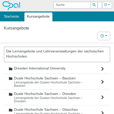
OPAL
Suche
Login
Hilf
Suchen
Startseite
Kursangebote
Kursangebote
Hilfe
Die Lernangebote und Lehrveranstaltungen der sächsischen
Hochschulen.
Dresden International University
Ordner
Duale Hochschule Sachsen – Bautzen
Ordner
Lernangebote der Dualen Hochschule Sachsen –
Bautzen
Duale Hochschule Sachsen – Dresden
Ordner
Lernangebote der Dualen Hochschule Sachsen –
Dresden
Duale Hochschule Sachsen – Glauchau
Ordner
Lernangebote der Dualen Hochschule Sachsen –