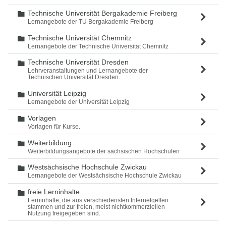
Technische Universität Bergakademie Freiberg
Ordner
Lernangebote der TU Bergakademie Freiberg
Technische Universität Chemnitz
Ordner
Lernangebote der Technische Universität Chemnitz
Technische Universität Dresden
Ordner
Lehrveranstaltungen und Lernangebote der
Technischen Universität Dresden
Universität Leipzig
Ordner
Lernangebote der Universität Leipzig
Vorlagen
Ordner
Vorlagen für Kurse.
Weiterbildung
Ordner
Weiterbildungsangebote der sächsischen Hochschulen
Westsächsische Hochschule Zwickau
Ordner
Lernangebote der Westsächsische Hochschule Zwickau
freie Lerninhalte
Ordner
Lerninhalte, die aus verschiedensten Internetqellen
stammen und zur freien, meist nichtkommerziellen
Nutzung freigegeben sind.