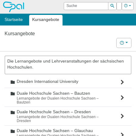
OPAL
Suche
Login
Hilf
Suchen
Startseite
Kursangebote
Kursangebote
Hilfe
Die Lernangebote und Lehrveranstaltungen der sächsischen
Hochschulen.
Dresden International University
Ordner
Duale Hochschule Sachsen – Bautzen
Ordner
Lernangebote der Dualen Hochschule Sachsen –
Bautzen
Duale Hochschule Sachsen – Dresden
Ordner
Lernangebote der Dualen Hochschule Sachsen –
Dresden
Duale Hochschule Sachsen – Glauchau
Ordner
Lernangebote der Dualen Hochschule Sachsen –