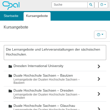
OPAL
Suche
Login
Hilf
Suchen
Startseite
Kursangebote
Kursangebote
Hilfe
Die Lernangebote und Lehrveranstaltungen der sächsischen
Hochschulen.
Dresden International University
Ordner
Duale Hochschule Sachsen – Bautzen
Ordner
Lernangebote der Dualen Hochschule Sachsen –
Bautzen
Duale Hochschule Sachsen – Dresden
Ordner
Lernangebote der Dualen Hochschule Sachsen –
Dresden
Duale Hochschule Sachsen – Glauchau
Ordner
Lernangebote der Dualen Hochschule Sachsen –