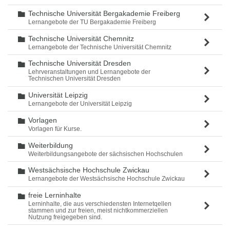
Technische Universität Bergakademie Freiberg
Ordner
Lernangebote der TU Bergakademie Freiberg
Technische Universität Chemnitz
Ordner
Lernangebote der Technische Universität Chemnitz
Technische Universität Dresden
Ordner
Lehrveranstaltungen und Lernangebote der
Technischen Universität Dresden
Universität Leipzig
Ordner
Lernangebote der Universität Leipzig
Vorlagen
Ordner
Vorlagen für Kurse.
Weiterbildung
Ordner
Weiterbildungsangebote der sächsischen Hochschulen
Westsächsische Hochschule Zwickau
Ordner
Lernangebote der Westsächsische Hochschule Zwickau
freie Lerninhalte
Ordner
Lerninhalte, die aus verschiedensten Internetqellen
stammen und zur freien, meist nichtkommerziellen
Nutzung freigegeben sind.