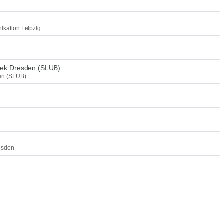
ikation Leipzig
thek Dresden (SLUB)
den (SLUB)
esden