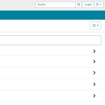
Suche
Hilf
Login
Suchen
Hilfe