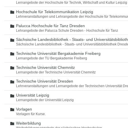
Lernangebote der Hochschule für Technik, Wirtschaft und Kultur Leipzig
Hochschule für Telekommunikation Leipzig
Ordner
Lehrveranstaltungen und Lehrangebote der Hochschule für Telekommun
Palucca Hochschule für Tanz Dresden
Ordner
Lehrangebote der Palucca Schule Dresden - Hochschule für Tanz
Sächsische Landesbibliothek - Staats- und Universitätsbiblio
Ordner
Sächsische Landesbibliothek - Staats- und Universitätsbibliothek Dres
Technische Universität Bergakademie Freiberg
Ordner
Lernangebote der TU Bergakademie Freiberg
Technische Universität Chemnitz
Ordner
Lernangebote der Technische Universität Chemnitz
Technische Universität Dresden
Ordner
Lehrveranstaltungen und Lernangebote der Technischen Universität Dr
Universität Leipzig
Ordner
Lernangebote der Universität Leipzig
Vorlagen
Ordner
Vorlagen für Kurse.
Weiterbildung
Ordner
Weiterbildungsangebote der sächsischen Hochschulen