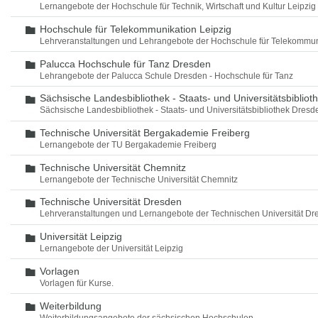
Lernangebote der Hochschule für Technik, Wirtschaft und Kultur Leipzig
Hochschule für Telekommunikation Leipzig
Ordner
Lehrveranstaltungen und Lehrangebote der Hochschule für Telekommun
Palucca Hochschule für Tanz Dresden
Ordner
Lehrangebote der Palucca Schule Dresden - Hochschule für Tanz
Sächsische Landesbibliothek - Staats- und Universitätsbiblio
Ordner
Sächsische Landesbibliothek - Staats- und Universitätsbibliothek Dres
Technische Universität Bergakademie Freiberg
Ordner
Lernangebote der TU Bergakademie Freiberg
Technische Universität Chemnitz
Ordner
Lernangebote der Technische Universität Chemnitz
Technische Universität Dresden
Ordner
Lehrveranstaltungen und Lernangebote der Technischen Universität Dr
Universität Leipzig
Ordner
Lernangebote der Universität Leipzig
Vorlagen
Ordner
Vorlagen für Kurse.
Weiterbildung
Ordner
Weiterbildungsangebote der sächsischen Hochschulen