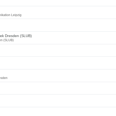
ikation Leipzig
thek Dresden (SLUB)
den (SLUB)
esden