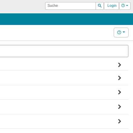
Suche
Hilf
Login
Suchen
Hilfe