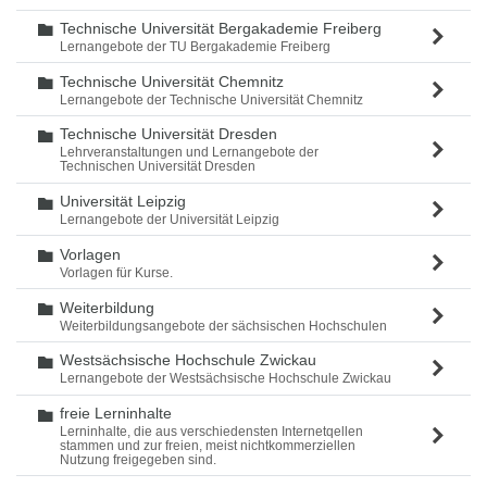
Technische Universität Bergakademie Freiberg
Ordner
Lernangebote der TU Bergakademie Freiberg
Technische Universität Chemnitz
Ordner
Lernangebote der Technische Universität Chemnitz
Technische Universität Dresden
Ordner
Lehrveranstaltungen und Lernangebote der
Technischen Universität Dresden
Universität Leipzig
Ordner
Lernangebote der Universität Leipzig
Vorlagen
Ordner
Vorlagen für Kurse.
Weiterbildung
Ordner
Weiterbildungsangebote der sächsischen Hochschulen
Westsächsische Hochschule Zwickau
Ordner
Lernangebote der Westsächsische Hochschule Zwickau
freie Lerninhalte
Ordner
Lerninhalte, die aus verschiedensten Internetqellen
stammen und zur freien, meist nichtkommerziellen
Nutzung freigegeben sind.