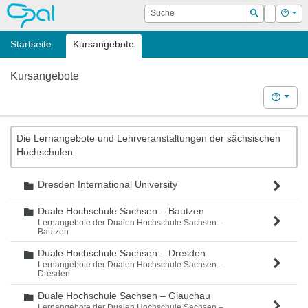
OPAL
Suche
Login
Hilf
Suchen
Startseite
Kursangebote
Kursangebote
Hilfe
Die Lernangebote und Lehrveranstaltungen der sächsischen
Hochschulen.
Dresden International University
Ordner
Duale Hochschule Sachsen – Bautzen
Ordner
Lernangebote der Dualen Hochschule Sachsen –
Bautzen
Duale Hochschule Sachsen – Dresden
Ordner
Lernangebote der Dualen Hochschule Sachsen –
Dresden
Duale Hochschule Sachsen – Glauchau
Ordner
Lernangebote der Dualen Hochschule Sachsen –