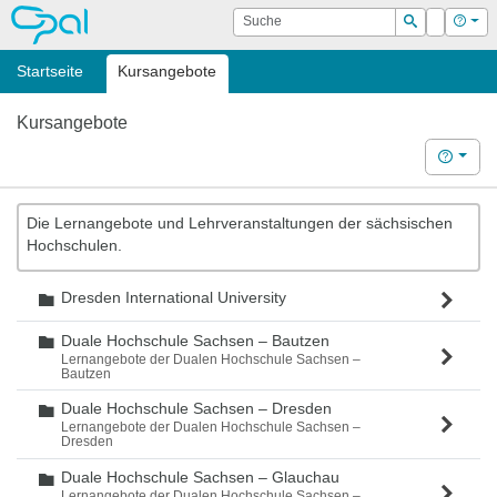
OPAL
Suche
Login
Hilf
Suchen
Startseite
Kursangebote
Kursangebote
Hilfe
Die Lernangebote und Lehrveranstaltungen der sächsischen
Hochschulen.
Dresden International University
Ordner
Duale Hochschule Sachsen – Bautzen
Ordner
Lernangebote der Dualen Hochschule Sachsen –
Bautzen
Duale Hochschule Sachsen – Dresden
Ordner
Lernangebote der Dualen Hochschule Sachsen –
Dresden
Duale Hochschule Sachsen – Glauchau
Ordner
Lernangebote der Dualen Hochschule Sachsen –