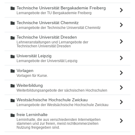
Technische Universität Bergakademie Freiberg
Ordner
Lernangebote der TU Bergakademie Freiberg
Technische Universität Chemnitz
Ordner
Lernangebote der Technische Universität Chemnitz
Technische Universität Dresden
Ordner
Lehrveranstaltungen und Lernangebote der
Technischen Universität Dresden
Universität Leipzig
Ordner
Lernangebote der Universität Leipzig
Vorlagen
Ordner
Vorlagen für Kurse.
Weiterbildung
Ordner
Weiterbildungsangebote der sächsischen Hochschulen
Westsächsische Hochschule Zwickau
Ordner
Lernangebote der Westsächsische Hochschule Zwickau
freie Lerninhalte
Ordner
Lerninhalte, die aus verschiedensten Internetqellen
stammen und zur freien, meist nichtkommerziellen
Nutzung freigegeben sind.