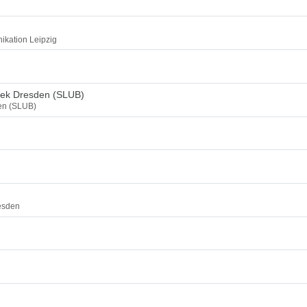
ikation Leipzig
thek Dresden (SLUB)
den (SLUB)
esden