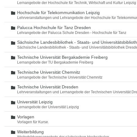
Lernangebote der Hochschule für Technik, Wirtschaft und Kultur Leipzig
Hochschule für Telekommunikation Leipzig
Ordner
Lehrveranstaltungen und Lehrangebote der Hochschule für Telekommun
Palucca Hochschule für Tanz Dresden
Ordner
Lehrangebote der Palucca Schule Dresden - Hochschule für Tanz
Sächsische Landesbibliothek - Staats- und Universitätsbiblio
Ordner
Sächsische Landesbibliothek - Staats- und Universitätsbibliothek Dres
Technische Universität Bergakademie Freiberg
Ordner
Lernangebote der TU Bergakademie Freiberg
Technische Universität Chemnitz
Ordner
Lernangebote der Technische Universität Chemnitz
Technische Universität Dresden
Ordner
Lehrveranstaltungen und Lernangebote der Technischen Universität Dr
Universität Leipzig
Ordner
Lernangebote der Universität Leipzig
Vorlagen
Ordner
Vorlagen für Kurse.
Weiterbildung
Ordner
Weiterbildungsangebote der sächsischen Hochschulen