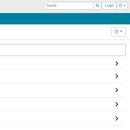
Suche
Hilf
Login
Suchen
Hilfe