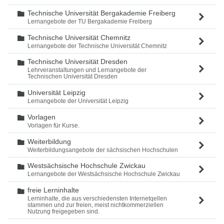
Technische Universität Bergakademie Freiberg
Ordner
Lernangebote der TU Bergakademie Freiberg
Technische Universität Chemnitz
Ordner
Lernangebote der Technische Universität Chemnitz
Technische Universität Dresden
Ordner
Lehrveranstaltungen und Lernangebote der
Technischen Universität Dresden
Universität Leipzig
Ordner
Lernangebote der Universität Leipzig
Vorlagen
Ordner
Vorlagen für Kurse.
Weiterbildung
Ordner
Weiterbildungsangebote der sächsischen Hochschulen
Westsächsische Hochschule Zwickau
Ordner
Lernangebote der Westsächsische Hochschule Zwickau
freie Lerninhalte
Ordner
Lerninhalte, die aus verschiedensten Internetqellen
stammen und zur freien, meist nichtkommerziellen
Nutzung freigegeben sind.