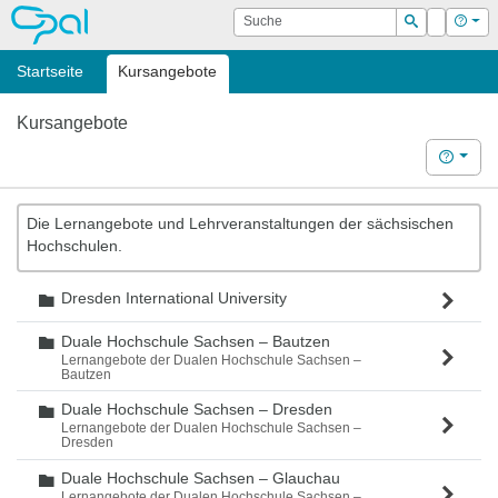
OPAL
Suche
Login
Hilf
Suchen
Startseite
Kursangebote
Kursangebote
Hilfe
Die Lernangebote und Lehrveranstaltungen der sächsischen
Hochschulen.
Dresden International University
Ordner
Duale Hochschule Sachsen – Bautzen
Ordner
Lernangebote der Dualen Hochschule Sachsen –
Bautzen
Duale Hochschule Sachsen – Dresden
Ordner
Lernangebote der Dualen Hochschule Sachsen –
Dresden
Duale Hochschule Sachsen – Glauchau
Ordner
Lernangebote der Dualen Hochschule Sachsen –