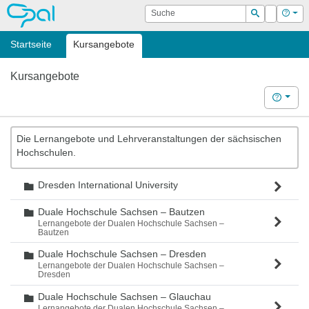
OPAL
Suche
Login
Hilf
Suchen
Startseite
Kursangebote
Kursangebote
Hilfe
Die Lernangebote und Lehrveranstaltungen der sächsischen
Hochschulen.
Dresden International University
Ordner
Duale Hochschule Sachsen – Bautzen
Ordner
Lernangebote der Dualen Hochschule Sachsen –
Bautzen
Duale Hochschule Sachsen – Dresden
Ordner
Lernangebote der Dualen Hochschule Sachsen –
Dresden
Duale Hochschule Sachsen – Glauchau
Ordner
Lernangebote der Dualen Hochschule Sachsen –