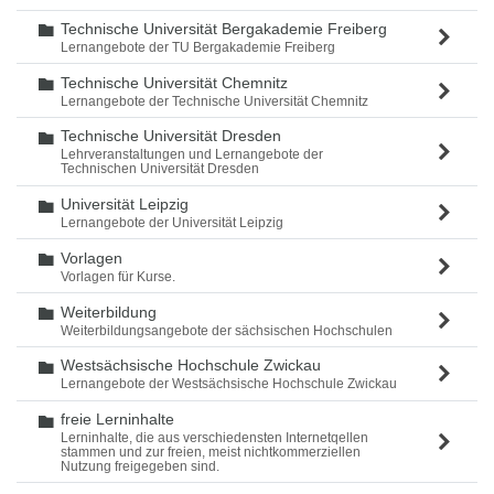
Technische Universität Bergakademie Freiberg
Ordner
Lernangebote der TU Bergakademie Freiberg
Technische Universität Chemnitz
Ordner
Lernangebote der Technische Universität Chemnitz
Technische Universität Dresden
Ordner
Lehrveranstaltungen und Lernangebote der
Technischen Universität Dresden
Universität Leipzig
Ordner
Lernangebote der Universität Leipzig
Vorlagen
Ordner
Vorlagen für Kurse.
Weiterbildung
Ordner
Weiterbildungsangebote der sächsischen Hochschulen
Westsächsische Hochschule Zwickau
Ordner
Lernangebote der Westsächsische Hochschule Zwickau
freie Lerninhalte
Ordner
Lerninhalte, die aus verschiedensten Internetqellen
stammen und zur freien, meist nichtkommerziellen
Nutzung freigegeben sind.