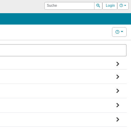
Suche
Hilf
Login
Suchen
Hilfe