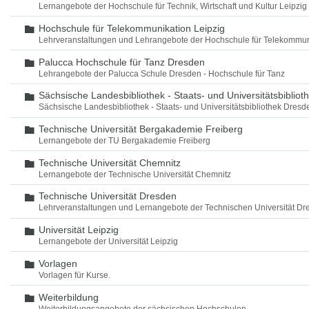
Lernangebote der Hochschule für Technik, Wirtschaft und Kultur Leipzig
Hochschule für Telekommunikation Leipzig
Ordner
Lehrveranstaltungen und Lehrangebote der Hochschule für Telekommun
Palucca Hochschule für Tanz Dresden
Ordner
Lehrangebote der Palucca Schule Dresden - Hochschule für Tanz
Sächsische Landesbibliothek - Staats- und Universitätsbiblio
Ordner
Sächsische Landesbibliothek - Staats- und Universitätsbibliothek Dres
Technische Universität Bergakademie Freiberg
Ordner
Lernangebote der TU Bergakademie Freiberg
Technische Universität Chemnitz
Ordner
Lernangebote der Technische Universität Chemnitz
Technische Universität Dresden
Ordner
Lehrveranstaltungen und Lernangebote der Technischen Universität Dr
Universität Leipzig
Ordner
Lernangebote der Universität Leipzig
Vorlagen
Ordner
Vorlagen für Kurse.
Weiterbildung
Ordner
Weiterbildungsangebote der sächsischen Hochschulen