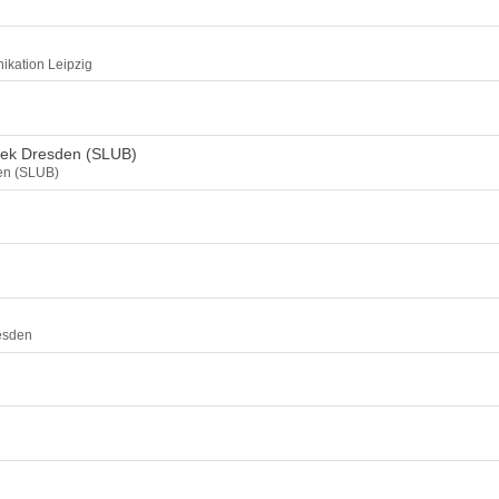
ikation Leipzig
thek Dresden (SLUB)
den (SLUB)
esden