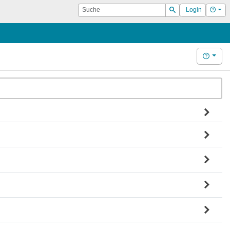
Suche
Hilf
Login
Suchen
Hilfe