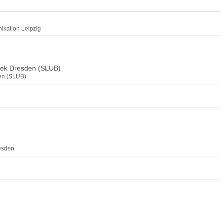
ikation Leipzig
thek Dresden (SLUB)
den (SLUB)
esden