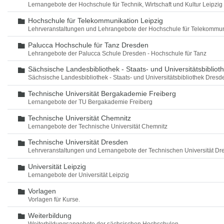
Lernangebote der Hochschule für Technik, Wirtschaft und Kultur Leipzig
Hochschule für Telekommunikation Leipzig
Ordner
Lehrveranstaltungen und Lehrangebote der Hochschule für Telekommun
Palucca Hochschule für Tanz Dresden
Ordner
Lehrangebote der Palucca Schule Dresden - Hochschule für Tanz
Sächsische Landesbibliothek - Staats- und Universitätsbiblio
Ordner
Sächsische Landesbibliothek - Staats- und Universitätsbibliothek Dres
Technische Universität Bergakademie Freiberg
Ordner
Lernangebote der TU Bergakademie Freiberg
Technische Universität Chemnitz
Ordner
Lernangebote der Technische Universität Chemnitz
Technische Universität Dresden
Ordner
Lehrveranstaltungen und Lernangebote der Technischen Universität Dr
Universität Leipzig
Ordner
Lernangebote der Universität Leipzig
Vorlagen
Ordner
Vorlagen für Kurse.
Weiterbildung
Ordner
Weiterbildungsangebote der sächsischen Hochschulen