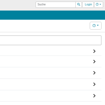
Suche
Hilf
Login
Suchen
Hilfe