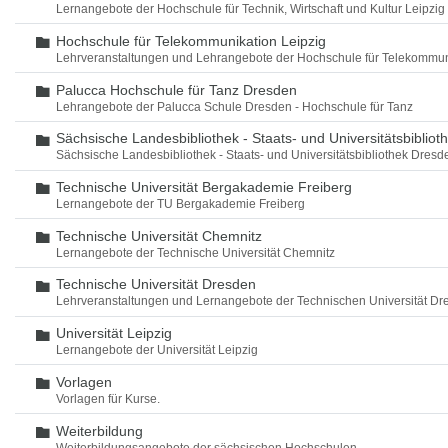
Lernangebote der Hochschule für Technik, Wirtschaft und Kultur Leipzig
Hochschule für Telekommunikation Leipzig
Ordner
Lehrveranstaltungen und Lehrangebote der Hochschule für Telekommun
Palucca Hochschule für Tanz Dresden
Ordner
Lehrangebote der Palucca Schule Dresden - Hochschule für Tanz
Sächsische Landesbibliothek - Staats- und Universitätsbiblio
Ordner
Sächsische Landesbibliothek - Staats- und Universitätsbibliothek Dres
Technische Universität Bergakademie Freiberg
Ordner
Lernangebote der TU Bergakademie Freiberg
Technische Universität Chemnitz
Ordner
Lernangebote der Technische Universität Chemnitz
Technische Universität Dresden
Ordner
Lehrveranstaltungen und Lernangebote der Technischen Universität Dr
Universität Leipzig
Ordner
Lernangebote der Universität Leipzig
Vorlagen
Ordner
Vorlagen für Kurse.
Weiterbildung
Ordner
Weiterbildungsangebote der sächsischen Hochschulen