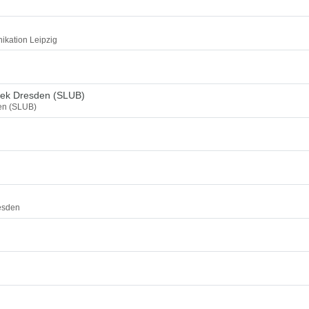
ikation Leipzig
thek Dresden (SLUB)
den (SLUB)
esden