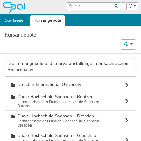
OPAL
Suche
Login
Hilf
Suchen
Startseite
Kursangebote
Kursangebote
Hilfe
Die Lernangebote und Lehrveranstaltungen der sächsischen
Hochschulen.
Dresden International University
Ordner
Duale Hochschule Sachsen – Bautzen
Ordner
Lernangebote der Dualen Hochschule Sachsen –
Bautzen
Duale Hochschule Sachsen – Dresden
Ordner
Lernangebote der Dualen Hochschule Sachsen –
Dresden
Duale Hochschule Sachsen – Glauchau
Ordner
Lernangebote der Dualen Hochschule Sachsen –