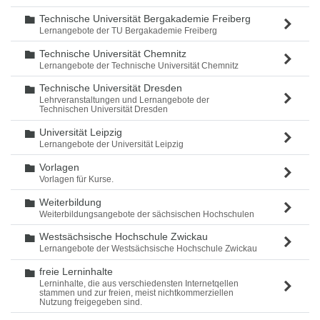
Technische Universität Bergakademie Freiberg
Ordner
Lernangebote der TU Bergakademie Freiberg
Technische Universität Chemnitz
Ordner
Lernangebote der Technische Universität Chemnitz
Technische Universität Dresden
Ordner
Lehrveranstaltungen und Lernangebote der
Technischen Universität Dresden
Universität Leipzig
Ordner
Lernangebote der Universität Leipzig
Vorlagen
Ordner
Vorlagen für Kurse.
Weiterbildung
Ordner
Weiterbildungsangebote der sächsischen Hochschulen
Westsächsische Hochschule Zwickau
Ordner
Lernangebote der Westsächsische Hochschule Zwickau
freie Lerninhalte
Ordner
Lerninhalte, die aus verschiedensten Internetqellen
stammen und zur freien, meist nichtkommerziellen
Nutzung freigegeben sind.