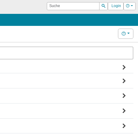
Suche
Hilf
Login
Suchen
Hilfe