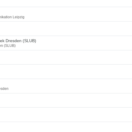
ikation Leipzig
thek Dresden (SLUB)
den (SLUB)
esden