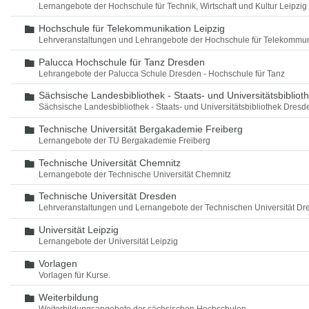
Lernangebote der Hochschule für Technik, Wirtschaft und Kultur Leipzig
Hochschule für Telekommunikation Leipzig
Ordner
Lehrveranstaltungen und Lehrangebote der Hochschule für Telekommun
Palucca Hochschule für Tanz Dresden
Ordner
Lehrangebote der Palucca Schule Dresden - Hochschule für Tanz
Sächsische Landesbibliothek - Staats- und Universitätsbiblio
Ordner
Sächsische Landesbibliothek - Staats- und Universitätsbibliothek Dres
Technische Universität Bergakademie Freiberg
Ordner
Lernangebote der TU Bergakademie Freiberg
Technische Universität Chemnitz
Ordner
Lernangebote der Technische Universität Chemnitz
Technische Universität Dresden
Ordner
Lehrveranstaltungen und Lernangebote der Technischen Universität Dr
Universität Leipzig
Ordner
Lernangebote der Universität Leipzig
Vorlagen
Ordner
Vorlagen für Kurse.
Weiterbildung
Ordner
Weiterbildungsangebote der sächsischen Hochschulen