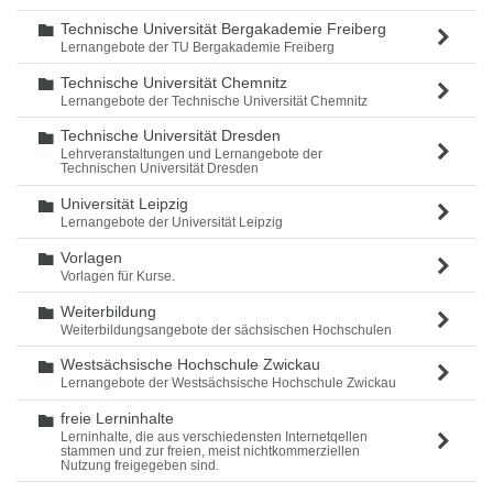
Technische Universität Bergakademie Freiberg
Ordner
Lernangebote der TU Bergakademie Freiberg
Technische Universität Chemnitz
Ordner
Lernangebote der Technische Universität Chemnitz
Technische Universität Dresden
Ordner
Lehrveranstaltungen und Lernangebote der
Technischen Universität Dresden
Universität Leipzig
Ordner
Lernangebote der Universität Leipzig
Vorlagen
Ordner
Vorlagen für Kurse.
Weiterbildung
Ordner
Weiterbildungsangebote der sächsischen Hochschulen
Westsächsische Hochschule Zwickau
Ordner
Lernangebote der Westsächsische Hochschule Zwickau
freie Lerninhalte
Ordner
Lerninhalte, die aus verschiedensten Internetqellen
stammen und zur freien, meist nichtkommerziellen
Nutzung freigegeben sind.