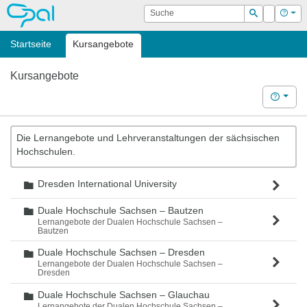
OPAL
Suche
Login
Hilf
Suchen
Startseite
Kursangebote
Kursangebote
Hilfe
Die Lernangebote und Lehrveranstaltungen der sächsischen
Hochschulen.
Dresden International University
Ordner
Duale Hochschule Sachsen – Bautzen
Ordner
Lernangebote der Dualen Hochschule Sachsen –
Bautzen
Duale Hochschule Sachsen – Dresden
Ordner
Lernangebote der Dualen Hochschule Sachsen –
Dresden
Duale Hochschule Sachsen – Glauchau
Ordner
Lernangebote der Dualen Hochschule Sachsen –