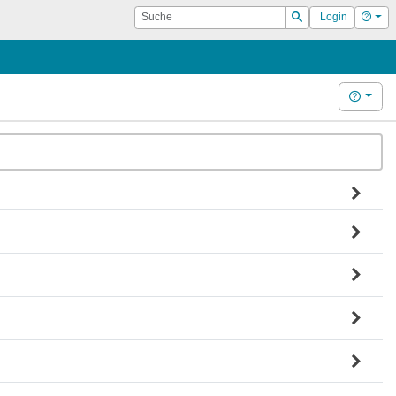
Suche
Hilf
Login
Suchen
Hilfe