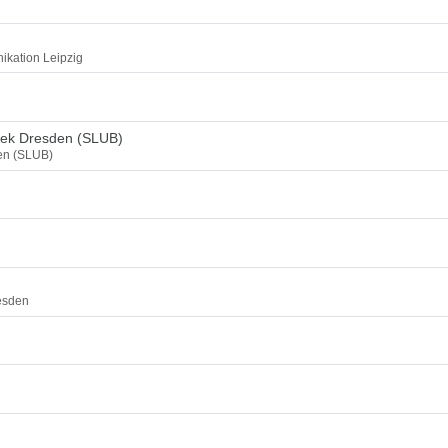
ikation Leipzig
thek Dresden (SLUB)
den (SLUB)
esden