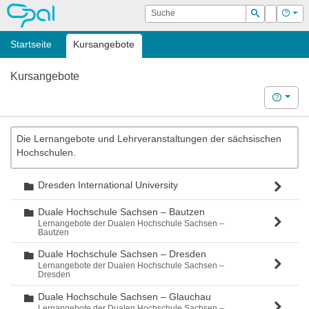
OPAL
Suche
Login
Hilf
Suchen
Startseite
Kursangebote
Kursangebote
Hilfe
Die Lernangebote und Lehrveranstaltungen der sächsischen
Hochschulen.
Dresden International University
Ordner
Duale Hochschule Sachsen – Bautzen
Ordner
Lernangebote der Dualen Hochschule Sachsen –
Bautzen
Duale Hochschule Sachsen – Dresden
Ordner
Lernangebote der Dualen Hochschule Sachsen –
Dresden
Duale Hochschule Sachsen – Glauchau
Ordner
Lernangebote der Dualen Hochschule Sachsen –