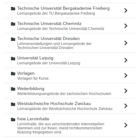
Technische Universität Bergakademie Freiberg
Ordner
Lernangebote der TU Bergakademie Freiberg
Technische Universität Chemnitz
Ordner
Lernangebote der Technische Universität Chemnitz
Technische Universität Dresden
Ordner
Lehrveranstaltungen und Lernangebote der
Technischen Universität Dresden
Universität Leipzig
Ordner
Lernangebote der Universität Leipzig
Vorlagen
Ordner
Vorlagen für Kurse.
Weiterbildung
Ordner
Weiterbildungsangebote der sächsischen Hochschulen
Westsächsische Hochschule Zwickau
Ordner
Lernangebote der Westsächsische Hochschule Zwickau
freie Lerninhalte
Ordner
Lerninhalte, die aus verschiedensten Internetqellen
stammen und zur freien, meist nichtkommerziellen
Nutzung freigegeben sind.