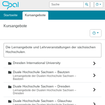
OPAL
Suche
Login
Hilf
Suchen
Startseite
Kursangebote
Kursangebote
Hilfe
Die Lernangebote und Lehrveranstaltungen der sächsischen
Hochschulen.
Dresden International University
Ordner
Duale Hochschule Sachsen – Bautzen
Ordner
Lernangebote der Dualen Hochschule Sachsen –
Bautzen
Duale Hochschule Sachsen – Dresden
Ordner
Lernangebote der Dualen Hochschule Sachsen –
Dresden
Duale Hochschule Sachsen – Glauchau
Ordner
Lernangebote der Dualen Hochschule Sachsen –