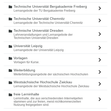
Technische Universität Bergakademie Freiberg
Ordner
Lernangebote der TU Bergakademie Freiberg
Technische Universität Chemnitz
Ordner
Lernangebote der Technische Universität Chemnitz
Technische Universität Dresden
Ordner
Lehrveranstaltungen und Lernangebote der
Technischen Universität Dresden
Universität Leipzig
Ordner
Lernangebote der Universität Leipzig
Vorlagen
Ordner
Vorlagen für Kurse.
Weiterbildung
Ordner
Weiterbildungsangebote der sächsischen Hochschulen
Westsächsische Hochschule Zwickau
Ordner
Lernangebote der Westsächsische Hochschule Zwickau
freie Lerninhalte
Ordner
Lerninhalte, die aus verschiedensten Internetqellen
stammen und zur freien, meist nichtkommerziellen
Nutzung freigegeben sind.