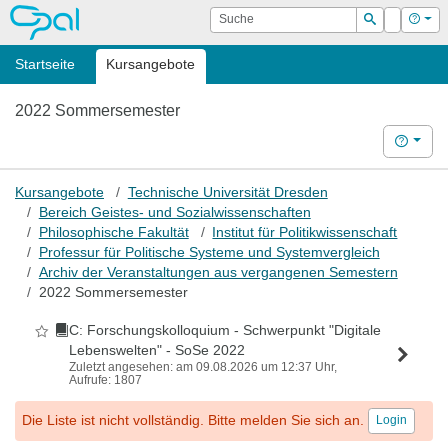
OPAL
Suche
Login
Hilf
Suchen
Startseite
Kursangebote
2022 Sommersemester
Hilfe
Kursangebote
Technische Universität Dresden
Bereich Geistes- und Sozialwissenschaften
Philosophische Fakultät
Institut für Politikwissenschaft
Professur für Politische Systeme und Systemvergleich
Archiv der Veranstaltungen aus vergangenen Semestern
2022 Sommersemester
C: Forschungskolloquium - Schwerpunkt "Digitale
Als Favorit markieren
Lebenswelten" - SoSe 2022
Zuletzt angesehen: am 09.08.2026 um 12:37 Uhr,
Aufrufe: 1807
Die Liste ist nicht vollständig. Bitte melden Sie sich an.
Login