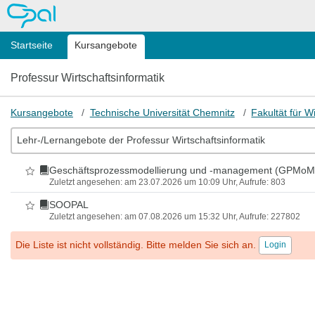
OPAL
Startseite
Kursangebote
Professur Wirtschaftsinformatik
Kursangebote
Technische Universität Chemnitz
Fakultät für W
Lehr-/Lernangebote der Professur Wirtschaftsinformatik
Geschäftsprozessmodellierung und -management (GPMoM
Als Favorit markieren
Zuletzt angesehen: am 23.07.2026 um 10:09 Uhr, Aufrufe: 803
SOOPAL
Als Favorit markieren
Zuletzt angesehen: am 07.08.2026 um 15:32 Uhr, Aufrufe: 227802
Die Liste ist nicht vollständig. Bitte melden Sie sich an.
Login