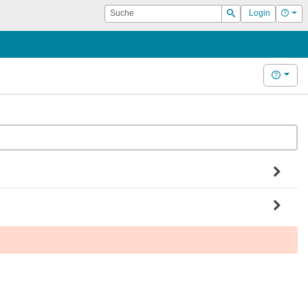
Suche
Hilf
Login
Suchen
Hilfe