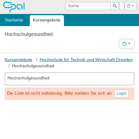
OPAL
Suche
Login
Hilf
Suchen
Startseite
Kursangebote
Hochschulgesundheit
Hilfe
Kursangebote
Hochschule für Technik und Wirtschaft Dresden
Hochschulgesundheit
Hochschulgesundheit
Die Liste ist nicht vollständig. Bitte melden Sie sich an.
Login