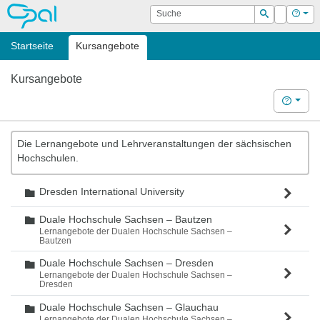
OPAL
Suche
Login
Hilf
Suchen
Startseite
Kursangebote
Kursangebote
Hilfe
Die Lernangebote und Lehrveranstaltungen der sächsischen
Hochschulen.
Dresden International University
Ordner
Duale Hochschule Sachsen – Bautzen
Ordner
Lernangebote der Dualen Hochschule Sachsen –
Bautzen
Duale Hochschule Sachsen – Dresden
Ordner
Lernangebote der Dualen Hochschule Sachsen –
Dresden
Duale Hochschule Sachsen – Glauchau
Ordner
Lernangebote der Dualen Hochschule Sachsen –