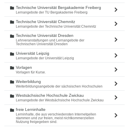
Technische Universität Bergakademie Freiberg
Ordner
Lernangebote der TU Bergakademie Freiberg
Technische Universität Chemnitz
Ordner
Lernangebote der Technische Universität Chemnitz
Technische Universität Dresden
Ordner
Lehrveranstaltungen und Lernangebote der
Technischen Universität Dresden
Universität Leipzig
Ordner
Lernangebote der Universität Leipzig
Vorlagen
Ordner
Vorlagen für Kurse.
Weiterbildung
Ordner
Weiterbildungsangebote der sächsischen Hochschulen
Westsächsische Hochschule Zwickau
Ordner
Lernangebote der Westsächsische Hochschule Zwickau
freie Lerninhalte
Ordner
Lerninhalte, die aus verschiedensten Internetqellen
stammen und zur freien, meist nichtkommerziellen
Nutzung freigegeben sind.