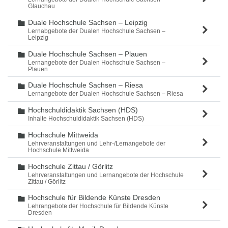
Glauchau
Duale Hochschule Sachsen – Leipzig
Ordner
Lernabgebote der Dualen Hochschule Sachsen –
Leipzig
Duale Hochschule Sachsen – Plauen
Ordner
Lernangebote der Dualen Hochschule Sachsen –
Plauen
Duale Hochschule Sachsen – Riesa
Ordner
Lernangebote der Dualen Hochschule Sachsen – Riesa
Hochschuldidaktik Sachsen (HDS)
Ordner
Inhalte Hochschuldidaktik Sachsen (HDS)
Hochschule Mittweida
Ordner
Lehrveranstaltungen und Lehr-/Lernangebote der
Hochschule Mittweida
Hochschule Zittau / Görlitz
Ordner
Lehrveranstaltungen und Lernangebote der Hochschule
Zittau / Görlitz
Hochschule für Bildende Künste Dresden
Ordner
Lehrangebote der Hochschule für Bildende Künste
Dresden