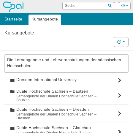
OPAL
Suche
Login
Hilf
Suchen
Startseite
Kursangebote
Kursangebote
Hilfe
Die Lernangebote und Lehrveranstaltungen der sächsischen
Hochschulen.
Dresden International University
Ordner
Duale Hochschule Sachsen – Bautzen
Ordner
Lernangebote der Dualen Hochschule Sachsen –
Bautzen
Duale Hochschule Sachsen – Dresden
Ordner
Lernangebote der Dualen Hochschule Sachsen –
Dresden
Duale Hochschule Sachsen – Glauchau
Ordner
Lernangebote der Dualen Hochschule Sachsen –