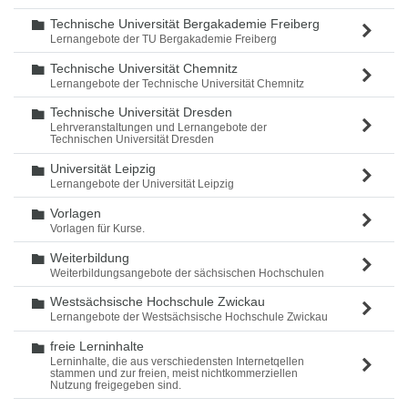
Technische Universität Bergakademie Freiberg
Ordner
Lernangebote der TU Bergakademie Freiberg
Technische Universität Chemnitz
Ordner
Lernangebote der Technische Universität Chemnitz
Technische Universität Dresden
Ordner
Lehrveranstaltungen und Lernangebote der
Technischen Universität Dresden
Universität Leipzig
Ordner
Lernangebote der Universität Leipzig
Vorlagen
Ordner
Vorlagen für Kurse.
Weiterbildung
Ordner
Weiterbildungsangebote der sächsischen Hochschulen
Westsächsische Hochschule Zwickau
Ordner
Lernangebote der Westsächsische Hochschule Zwickau
freie Lerninhalte
Ordner
Lerninhalte, die aus verschiedensten Internetqellen
stammen und zur freien, meist nichtkommerziellen
Nutzung freigegeben sind.