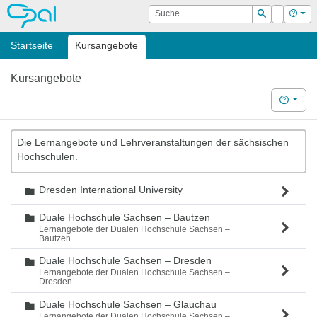
OPAL
Suche
Login
Hilf
Suchen
Startseite
Kursangebote
Kursangebote
Hilfe
Die Lernangebote und Lehrveranstaltungen der sächsischen
Hochschulen.
Dresden International University
Ordner
Duale Hochschule Sachsen – Bautzen
Ordner
Lernangebote der Dualen Hochschule Sachsen –
Bautzen
Duale Hochschule Sachsen – Dresden
Ordner
Lernangebote der Dualen Hochschule Sachsen –
Dresden
Duale Hochschule Sachsen – Glauchau
Ordner
Lernangebote der Dualen Hochschule Sachsen –