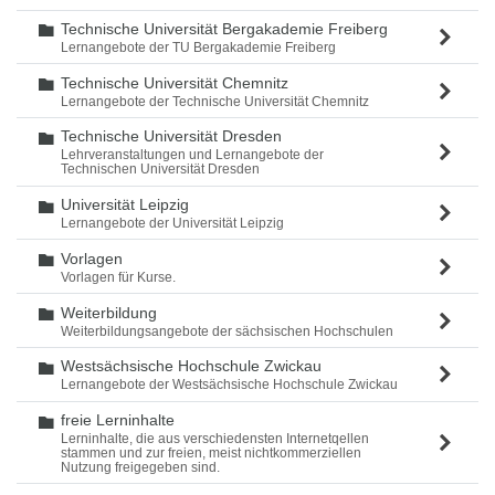
Technische Universität Bergakademie Freiberg
Ordner
Lernangebote der TU Bergakademie Freiberg
Technische Universität Chemnitz
Ordner
Lernangebote der Technische Universität Chemnitz
Technische Universität Dresden
Ordner
Lehrveranstaltungen und Lernangebote der
Technischen Universität Dresden
Universität Leipzig
Ordner
Lernangebote der Universität Leipzig
Vorlagen
Ordner
Vorlagen für Kurse.
Weiterbildung
Ordner
Weiterbildungsangebote der sächsischen Hochschulen
Westsächsische Hochschule Zwickau
Ordner
Lernangebote der Westsächsische Hochschule Zwickau
freie Lerninhalte
Ordner
Lerninhalte, die aus verschiedensten Internetqellen
stammen und zur freien, meist nichtkommerziellen
Nutzung freigegeben sind.