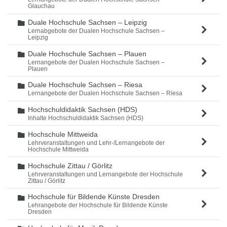
Glauchau
Duale Hochschule Sachsen – Leipzig
Ordner
Lernabgebote der Dualen Hochschule Sachsen –
Leipzig
Duale Hochschule Sachsen – Plauen
Ordner
Lernangebote der Dualen Hochschule Sachsen –
Plauen
Duale Hochschule Sachsen – Riesa
Ordner
Lernangebote der Dualen Hochschule Sachsen – Riesa
Hochschuldidaktik Sachsen (HDS)
Ordner
Inhalte Hochschuldidaktik Sachsen (HDS)
Hochschule Mittweida
Ordner
Lehrveranstaltungen und Lehr-/Lernangebote der
Hochschule Mittweida
Hochschule Zittau / Görlitz
Ordner
Lehrveranstaltungen und Lernangebote der Hochschule
Zittau / Görlitz
Hochschule für Bildende Künste Dresden
Ordner
Lehrangebote der Hochschule für Bildende Künste
Dresden