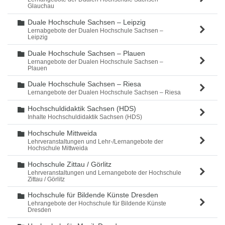
Glauchau
Duale Hochschule Sachsen – Leipzig
Ordner
Lernabgebote der Dualen Hochschule Sachsen –
Leipzig
Duale Hochschule Sachsen – Plauen
Ordner
Lernangebote der Dualen Hochschule Sachsen –
Plauen
Duale Hochschule Sachsen – Riesa
Ordner
Lernangebote der Dualen Hochschule Sachsen – Riesa
Hochschuldidaktik Sachsen (HDS)
Ordner
Inhalte Hochschuldidaktik Sachsen (HDS)
Hochschule Mittweida
Ordner
Lehrveranstaltungen und Lehr-/Lernangebote der
Hochschule Mittweida
Hochschule Zittau / Görlitz
Ordner
Lehrveranstaltungen und Lernangebote der Hochschule
Zittau / Görlitz
Hochschule für Bildende Künste Dresden
Ordner
Lehrangebote der Hochschule für Bildende Künste
Dresden