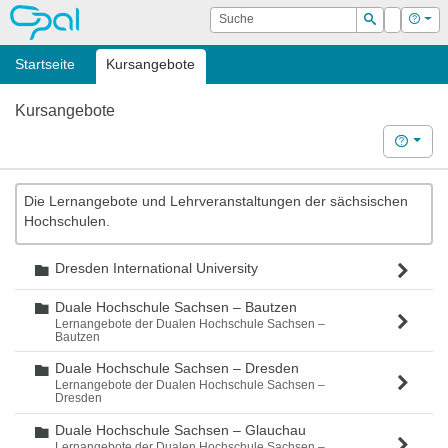
OPAL
Suche
Login
Hilf
Suchen
Startseite
Kursangebote
Kursangebote
Hilfe
Die Lernangebote und Lehrveranstaltungen der sächsischen
Hochschulen.
Dresden International University
Ordner
Duale Hochschule Sachsen – Bautzen
Ordner
Lernangebote der Dualen Hochschule Sachsen –
Bautzen
Duale Hochschule Sachsen – Dresden
Ordner
Lernangebote der Dualen Hochschule Sachsen –
Dresden
Duale Hochschule Sachsen – Glauchau
Ordner
Lernangebote der Dualen Hochschule Sachsen –