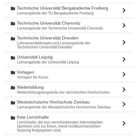
Technische Universität Bergakademie Freiberg
Ordner
Lernangebote der TU Bergakademie Freiberg
Technische Universität Chemnitz
Ordner
Lernangebote der Technische Universität Chemnitz
Technische Universität Dresden
Ordner
Lehrveranstaltungen und Lernangebote der
Technischen Universität Dresden
Universität Leipzig
Ordner
Lernangebote der Universität Leipzig
Vorlagen
Ordner
Vorlagen für Kurse.
Weiterbildung
Ordner
Weiterbildungsangebote der sächsischen Hochschulen
Westsächsische Hochschule Zwickau
Ordner
Lernangebote der Westsächsische Hochschule Zwickau
freie Lerninhalte
Ordner
Lerninhalte, die aus verschiedensten Internetqellen
stammen und zur freien, meist nichtkommerziellen
Nutzung freigegeben sind.