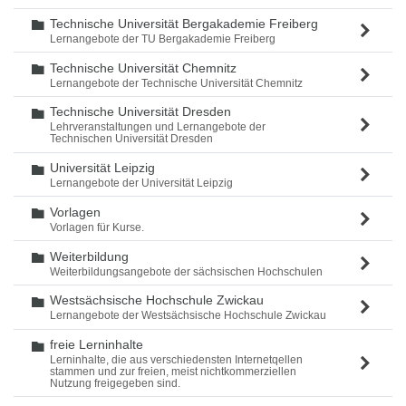
Technische Universität Bergakademie Freiberg
Ordner
Lernangebote der TU Bergakademie Freiberg
Technische Universität Chemnitz
Ordner
Lernangebote der Technische Universität Chemnitz
Technische Universität Dresden
Ordner
Lehrveranstaltungen und Lernangebote der
Technischen Universität Dresden
Universität Leipzig
Ordner
Lernangebote der Universität Leipzig
Vorlagen
Ordner
Vorlagen für Kurse.
Weiterbildung
Ordner
Weiterbildungsangebote der sächsischen Hochschulen
Westsächsische Hochschule Zwickau
Ordner
Lernangebote der Westsächsische Hochschule Zwickau
freie Lerninhalte
Ordner
Lerninhalte, die aus verschiedensten Internetqellen
stammen und zur freien, meist nichtkommerziellen
Nutzung freigegeben sind.