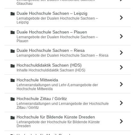
Glauchau
Duale Hochschule Sachsen – Leipzig
Ordner
Lernabgebote der Dualen Hochschule Sachsen –
Leipzig
Duale Hochschule Sachsen – Plauen
Ordner
Lernangebote der Dualen Hochschule Sachsen –
Plauen
Duale Hochschule Sachsen – Riesa
Ordner
Lernangebote der Dualen Hochschule Sachsen – Riesa
Hochschuldidaktik Sachsen (HDS)
Ordner
Inhalte Hochschuldidaktik Sachsen (HDS)
Hochschule Mittweida
Ordner
Lehrveranstaltungen und Lehr-/Lernangebote der
Hochschule Mittweida
Hochschule Zittau / Görlitz
Ordner
Lehrveranstaltungen und Lernangebote der Hochschule
Zittau / Görlitz
Hochschule für Bildende Künste Dresden
Ordner
Lehrangebote der Hochschule für Bildende Künste
Dresden