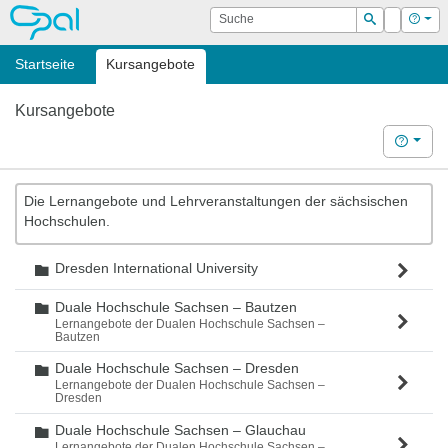
OPAL
Suche
Login
Hilf
Suchen
Startseite
Kursangebote
Kursangebote
Hilfe
Die Lernangebote und Lehrveranstaltungen der sächsischen
Hochschulen.
Dresden International University
Ordner
Duale Hochschule Sachsen – Bautzen
Ordner
Lernangebote der Dualen Hochschule Sachsen –
Bautzen
Duale Hochschule Sachsen – Dresden
Ordner
Lernangebote der Dualen Hochschule Sachsen –
Dresden
Duale Hochschule Sachsen – Glauchau
Ordner
Lernangebote der Dualen Hochschule Sachsen –