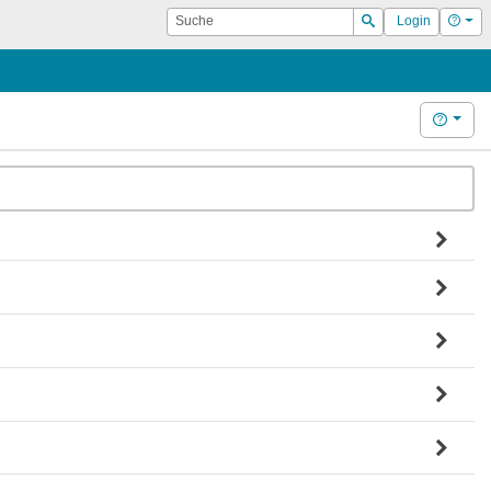
Suche
Hilf
Login
Suchen
Hilfe