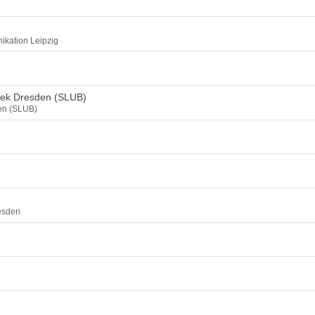
ikation Leipzig
thek Dresden (SLUB)
den (SLUB)
esden