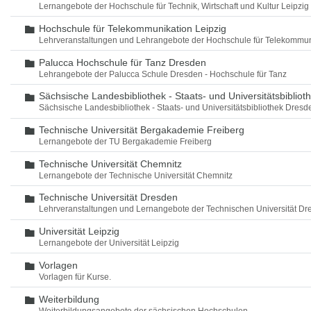
Lernangebote der Hochschule für Technik, Wirtschaft und Kultur Leipzig
Hochschule für Telekommunikation Leipzig
Ordner
Lehrveranstaltungen und Lehrangebote der Hochschule für Telekommun
Palucca Hochschule für Tanz Dresden
Ordner
Lehrangebote der Palucca Schule Dresden - Hochschule für Tanz
Sächsische Landesbibliothek - Staats- und Universitätsbiblio
Ordner
Sächsische Landesbibliothek - Staats- und Universitätsbibliothek Dres
Technische Universität Bergakademie Freiberg
Ordner
Lernangebote der TU Bergakademie Freiberg
Technische Universität Chemnitz
Ordner
Lernangebote der Technische Universität Chemnitz
Technische Universität Dresden
Ordner
Lehrveranstaltungen und Lernangebote der Technischen Universität Dr
Universität Leipzig
Ordner
Lernangebote der Universität Leipzig
Vorlagen
Ordner
Vorlagen für Kurse.
Weiterbildung
Ordner
Weiterbildungsangebote der sächsischen Hochschulen