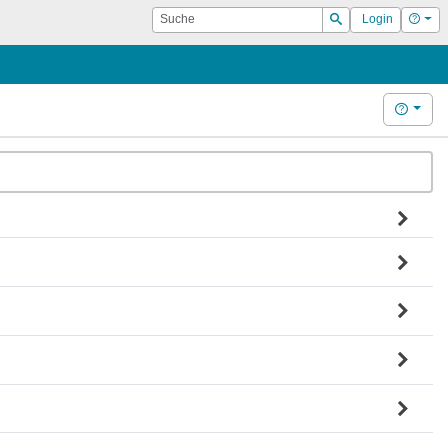
Suche
Hilf
Login
Suchen
Hilfe