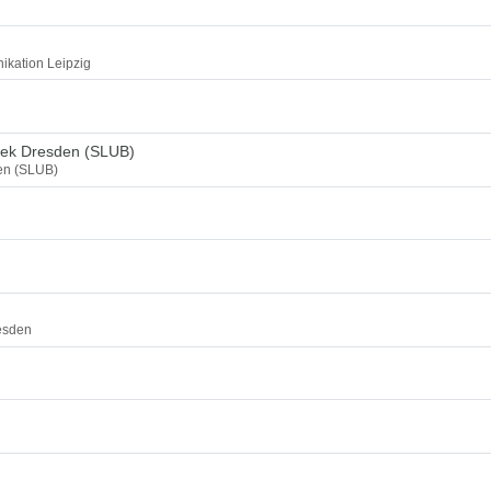
ikation Leipzig
thek Dresden (SLUB)
den (SLUB)
esden