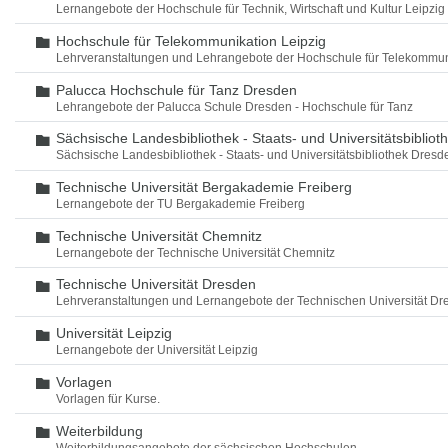
Lernangebote der Hochschule für Technik, Wirtschaft und Kultur Leipzig
Hochschule für Telekommunikation Leipzig
Ordner
Lehrveranstaltungen und Lehrangebote der Hochschule für Telekommun
Palucca Hochschule für Tanz Dresden
Ordner
Lehrangebote der Palucca Schule Dresden - Hochschule für Tanz
Sächsische Landesbibliothek - Staats- und Universitätsbiblio
Ordner
Sächsische Landesbibliothek - Staats- und Universitätsbibliothek Dres
Technische Universität Bergakademie Freiberg
Ordner
Lernangebote der TU Bergakademie Freiberg
Technische Universität Chemnitz
Ordner
Lernangebote der Technische Universität Chemnitz
Technische Universität Dresden
Ordner
Lehrveranstaltungen und Lernangebote der Technischen Universität Dr
Universität Leipzig
Ordner
Lernangebote der Universität Leipzig
Vorlagen
Ordner
Vorlagen für Kurse.
Weiterbildung
Ordner
Weiterbildungsangebote der sächsischen Hochschulen