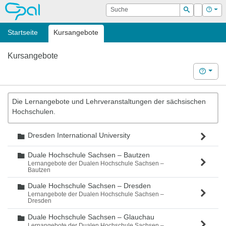
OPAL
Suche
Login
Hilf
Suchen
Startseite
Kursangebote
Kursangebote
Hilfe
Die Lernangebote und Lehrveranstaltungen der sächsischen
Hochschulen.
Dresden International University
Ordner
Duale Hochschule Sachsen – Bautzen
Ordner
Lernangebote der Dualen Hochschule Sachsen –
Bautzen
Duale Hochschule Sachsen – Dresden
Ordner
Lernangebote der Dualen Hochschule Sachsen –
Dresden
Duale Hochschule Sachsen – Glauchau
Ordner
Lernangebote der Dualen Hochschule Sachsen –