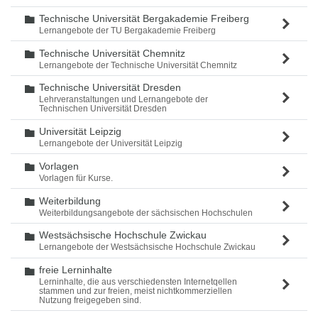
Technische Universität Bergakademie Freiberg
Ordner
Lernangebote der TU Bergakademie Freiberg
Technische Universität Chemnitz
Ordner
Lernangebote der Technische Universität Chemnitz
Technische Universität Dresden
Ordner
Lehrveranstaltungen und Lernangebote der
Technischen Universität Dresden
Universität Leipzig
Ordner
Lernangebote der Universität Leipzig
Vorlagen
Ordner
Vorlagen für Kurse.
Weiterbildung
Ordner
Weiterbildungsangebote der sächsischen Hochschulen
Westsächsische Hochschule Zwickau
Ordner
Lernangebote der Westsächsische Hochschule Zwickau
freie Lerninhalte
Ordner
Lerninhalte, die aus verschiedensten Internetqellen
stammen und zur freien, meist nichtkommerziellen
Nutzung freigegeben sind.