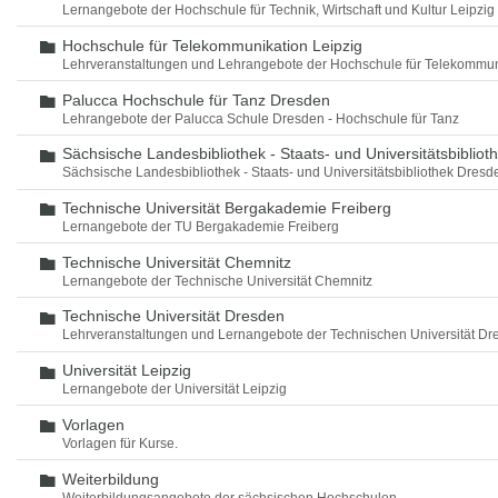
Lernangebote der Hochschule für Technik, Wirtschaft und Kultur Leipzig
Hochschule für Telekommunikation Leipzig
Ordner
Lehrveranstaltungen und Lehrangebote der Hochschule für Telekommun
Palucca Hochschule für Tanz Dresden
Ordner
Lehrangebote der Palucca Schule Dresden - Hochschule für Tanz
Sächsische Landesbibliothek - Staats- und Universitätsbiblio
Ordner
Sächsische Landesbibliothek - Staats- und Universitätsbibliothek Dres
Technische Universität Bergakademie Freiberg
Ordner
Lernangebote der TU Bergakademie Freiberg
Technische Universität Chemnitz
Ordner
Lernangebote der Technische Universität Chemnitz
Technische Universität Dresden
Ordner
Lehrveranstaltungen und Lernangebote der Technischen Universität Dr
Universität Leipzig
Ordner
Lernangebote der Universität Leipzig
Vorlagen
Ordner
Vorlagen für Kurse.
Weiterbildung
Ordner
Weiterbildungsangebote der sächsischen Hochschulen