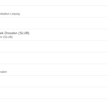
ikation Leipzig
thek Dresden (SLUB)
den (SLUB)
esden