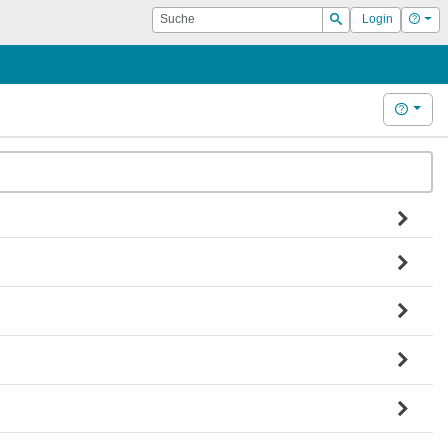
Suche
Hilf
Login
Suchen
Hilfe