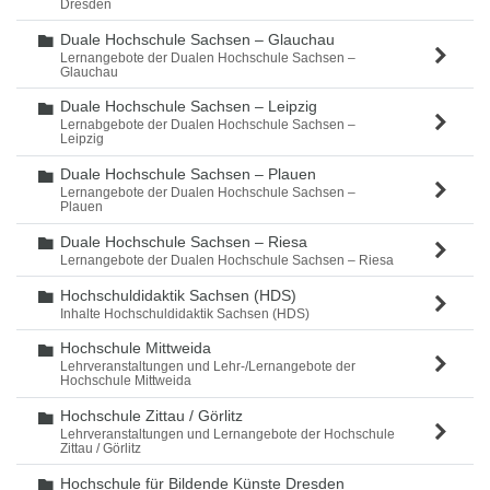
Dresden
Duale Hochschule Sachsen – Glauchau
Ordner
Lernangebote der Dualen Hochschule Sachsen –
Glauchau
Duale Hochschule Sachsen – Leipzig
Ordner
Lernabgebote der Dualen Hochschule Sachsen –
Leipzig
Duale Hochschule Sachsen – Plauen
Ordner
Lernangebote der Dualen Hochschule Sachsen –
Plauen
Duale Hochschule Sachsen – Riesa
Ordner
Lernangebote der Dualen Hochschule Sachsen – Riesa
Hochschuldidaktik Sachsen (HDS)
Ordner
Inhalte Hochschuldidaktik Sachsen (HDS)
Hochschule Mittweida
Ordner
Lehrveranstaltungen und Lehr-/Lernangebote der
Hochschule Mittweida
Hochschule Zittau / Görlitz
Ordner
Lehrveranstaltungen und Lernangebote der Hochschule
Zittau / Görlitz
Hochschule für Bildende Künste Dresden
Ordner