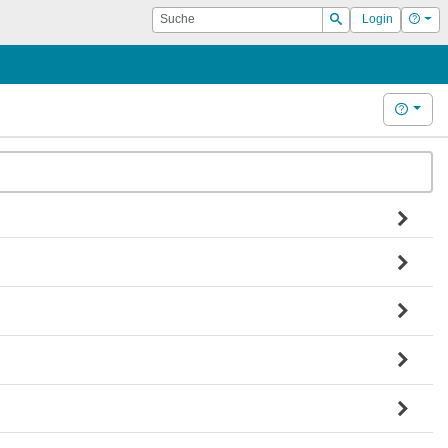
Suche
Hilf
Login
Suchen
Hilfe