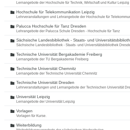
Lernangebote der Hochschule für Technik, Wirtschaft und Kultur Leipzig
Hochschule für Telekommunikation Leipzig
Ordner
Lehrveranstaltungen und Lehrangebote der Hochschule für Telekommun
Palucca Hochschule für Tanz Dresden
Ordner
Lehrangebote der Palucca Schule Dresden - Hochschule für Tanz
Sächsische Landesbibliothek - Staats- und Universitätsbiblio
Ordner
Sächsische Landesbibliothek - Staats- und Universitätsbibliothek Dres
Technische Universität Bergakademie Freiberg
Ordner
Lernangebote der TU Bergakademie Freiberg
Technische Universität Chemnitz
Ordner
Lernangebote der Technische Universität Chemnitz
Technische Universität Dresden
Ordner
Lehrveranstaltungen und Lernangebote der Technischen Universität Dr
Universität Leipzig
Ordner
Lernangebote der Universität Leipzig
Vorlagen
Ordner
Vorlagen für Kurse.
Weiterbildung
Ordner
Weiterbildungsangebote der sächsischen Hochschulen