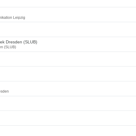
ikation Leipzig
thek Dresden (SLUB)
den (SLUB)
esden