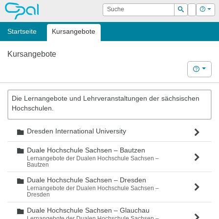
OPAL
Suche
Login
Hilf
Suchen
Startseite
Kursangebote
Kursangebote
Hilfe
Die Lernangebote und Lehrveranstaltungen der sächsischen
Hochschulen.
Dresden International University
Ordner
Duale Hochschule Sachsen – Bautzen
Ordner
Lernangebote der Dualen Hochschule Sachsen –
Bautzen
Duale Hochschule Sachsen – Dresden
Ordner
Lernangebote der Dualen Hochschule Sachsen –
Dresden
Duale Hochschule Sachsen – Glauchau
Ordner
Lernangebote der Dualen Hochschule Sachsen –