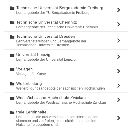
Technische Universität Bergakademie Freiberg
Ordner
Lernangebote der TU Bergakademie Freiberg
Technische Universität Chemnitz
Ordner
Lernangebote der Technische Universität Chemnitz
Technische Universität Dresden
Ordner
Lehrveranstaltungen und Lernangebote der
Technischen Universität Dresden
Universität Leipzig
Ordner
Lernangebote der Universität Leipzig
Vorlagen
Ordner
Vorlagen für Kurse.
Weiterbildung
Ordner
Weiterbildungsangebote der sächsischen Hochschulen
Westsächsische Hochschule Zwickau
Ordner
Lernangebote der Westsächsische Hochschule Zwickau
freie Lerninhalte
Ordner
Lerninhalte, die aus verschiedensten Internetqellen
stammen und zur freien, meist nichtkommerziellen
Nutzung freigegeben sind.