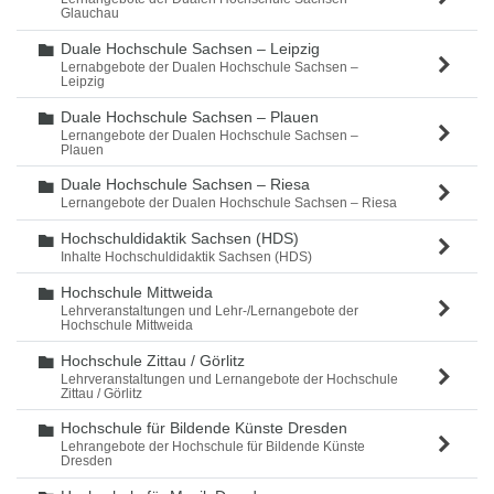
Glauchau
Duale Hochschule Sachsen – Leipzig
Ordner
Lernabgebote der Dualen Hochschule Sachsen –
Leipzig
Duale Hochschule Sachsen – Plauen
Ordner
Lernangebote der Dualen Hochschule Sachsen –
Plauen
Duale Hochschule Sachsen – Riesa
Ordner
Lernangebote der Dualen Hochschule Sachsen – Riesa
Hochschuldidaktik Sachsen (HDS)
Ordner
Inhalte Hochschuldidaktik Sachsen (HDS)
Hochschule Mittweida
Ordner
Lehrveranstaltungen und Lehr-/Lernangebote der
Hochschule Mittweida
Hochschule Zittau / Görlitz
Ordner
Lehrveranstaltungen und Lernangebote der Hochschule
Zittau / Görlitz
Hochschule für Bildende Künste Dresden
Ordner
Lehrangebote der Hochschule für Bildende Künste
Dresden