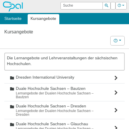
OPAL
Suche
Login
Hilf
Suchen
Startseite
Kursangebote
Kursangebote
Hilfe
Die Lernangebote und Lehrveranstaltungen der sächsischen
Hochschulen.
Dresden International University
Ordner
Duale Hochschule Sachsen – Bautzen
Ordner
Lernangebote der Dualen Hochschule Sachsen –
Bautzen
Duale Hochschule Sachsen – Dresden
Ordner
Lernangebote der Dualen Hochschule Sachsen –
Dresden
Duale Hochschule Sachsen – Glauchau
Ordner
Lernangebote der Dualen Hochschule Sachsen –