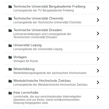
Technische Universität Bergakademie Freiberg
Ordner
Lernangebote der TU Bergakademie Freiberg
Technische Universität Chemnitz
Ordner
Lernangebote der Technische Universität Chemnitz
Technische Universität Dresden
Ordner
Lehrveranstaltungen und Lernangebote der
Technischen Universität Dresden
Universität Leipzig
Ordner
Lernangebote der Universität Leipzig
Vorlagen
Ordner
Vorlagen für Kurse.
Weiterbildung
Ordner
Weiterbildungsangebote der sächsischen Hochschulen
Westsächsische Hochschule Zwickau
Ordner
Lernangebote der Westsächsische Hochschule Zwickau
freie Lerninhalte
Ordner
Lerninhalte, die aus verschiedensten Internetqellen
stammen und zur freien, meist nichtkommerziellen
Nutzung freigegeben sind.