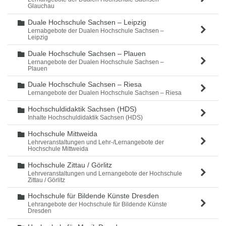
Glauchau
Duale Hochschule Sachsen – Leipzig
Ordner
Lernabgebote der Dualen Hochschule Sachsen –
Leipzig
Duale Hochschule Sachsen – Plauen
Ordner
Lernangebote der Dualen Hochschule Sachsen –
Plauen
Duale Hochschule Sachsen – Riesa
Ordner
Lernangebote der Dualen Hochschule Sachsen – Riesa
Hochschuldidaktik Sachsen (HDS)
Ordner
Inhalte Hochschuldidaktik Sachsen (HDS)
Hochschule Mittweida
Ordner
Lehrveranstaltungen und Lehr-/Lernangebote der
Hochschule Mittweida
Hochschule Zittau / Görlitz
Ordner
Lehrveranstaltungen und Lernangebote der Hochschule
Zittau / Görlitz
Hochschule für Bildende Künste Dresden
Ordner
Lehrangebote der Hochschule für Bildende Künste
Dresden