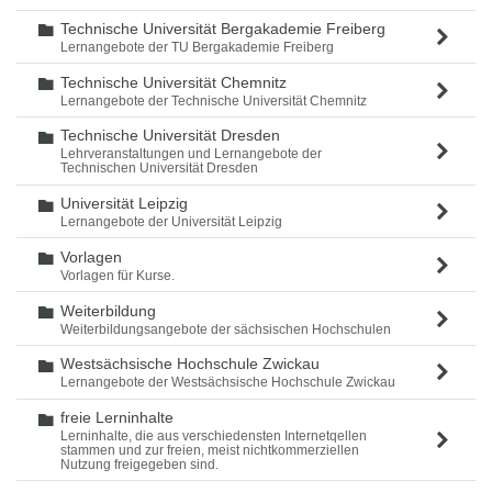
Technische Universität Bergakademie Freiberg
Ordner
Lernangebote der TU Bergakademie Freiberg
Technische Universität Chemnitz
Ordner
Lernangebote der Technische Universität Chemnitz
Technische Universität Dresden
Ordner
Lehrveranstaltungen und Lernangebote der
Technischen Universität Dresden
Universität Leipzig
Ordner
Lernangebote der Universität Leipzig
Vorlagen
Ordner
Vorlagen für Kurse.
Weiterbildung
Ordner
Weiterbildungsangebote der sächsischen Hochschulen
Westsächsische Hochschule Zwickau
Ordner
Lernangebote der Westsächsische Hochschule Zwickau
freie Lerninhalte
Ordner
Lerninhalte, die aus verschiedensten Internetqellen
stammen und zur freien, meist nichtkommerziellen
Nutzung freigegeben sind.