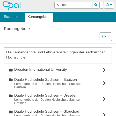
OPAL
Suche
Login
Hilf
Suchen
Startseite
Kursangebote
Kursangebote
Hilfe
Die Lernangebote und Lehrveranstaltungen der sächsischen
Hochschulen.
Dresden International University
Ordner
Duale Hochschule Sachsen – Bautzen
Ordner
Lernangebote der Dualen Hochschule Sachsen –
Bautzen
Duale Hochschule Sachsen – Dresden
Ordner
Lernangebote der Dualen Hochschule Sachsen –
Dresden
Duale Hochschule Sachsen – Glauchau
Ordner
Lernangebote der Dualen Hochschule Sachsen –