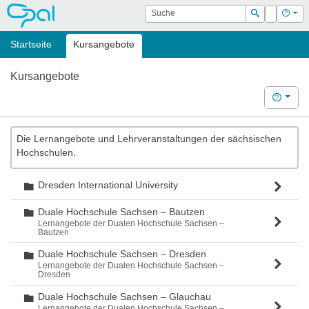
OPAL
Suche
Login
Hilf
Suchen
Startseite
Kursangebote
Kursangebote
Hilfe
Die Lernangebote und Lehrveranstaltungen der sächsischen
Hochschulen.
Dresden International University
Ordner
Duale Hochschule Sachsen – Bautzen
Ordner
Lernangebote der Dualen Hochschule Sachsen –
Bautzen
Duale Hochschule Sachsen – Dresden
Ordner
Lernangebote der Dualen Hochschule Sachsen –
Dresden
Duale Hochschule Sachsen – Glauchau
Ordner
Lernangebote der Dualen Hochschule Sachsen –