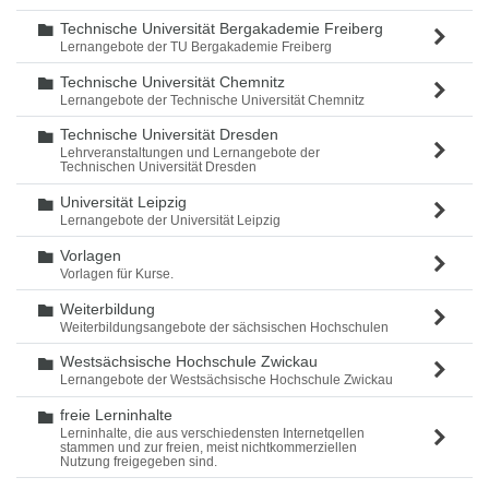
Technische Universität Bergakademie Freiberg
Ordner
Lernangebote der TU Bergakademie Freiberg
Technische Universität Chemnitz
Ordner
Lernangebote der Technische Universität Chemnitz
Technische Universität Dresden
Ordner
Lehrveranstaltungen und Lernangebote der
Technischen Universität Dresden
Universität Leipzig
Ordner
Lernangebote der Universität Leipzig
Vorlagen
Ordner
Vorlagen für Kurse.
Weiterbildung
Ordner
Weiterbildungsangebote der sächsischen Hochschulen
Westsächsische Hochschule Zwickau
Ordner
Lernangebote der Westsächsische Hochschule Zwickau
freie Lerninhalte
Ordner
Lerninhalte, die aus verschiedensten Internetqellen
stammen und zur freien, meist nichtkommerziellen
Nutzung freigegeben sind.