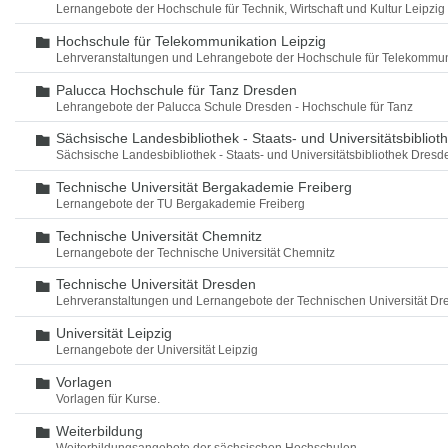
Lernangebote der Hochschule für Technik, Wirtschaft und Kultur Leipzig
Hochschule für Telekommunikation Leipzig
Ordner
Lehrveranstaltungen und Lehrangebote der Hochschule für Telekommun
Palucca Hochschule für Tanz Dresden
Ordner
Lehrangebote der Palucca Schule Dresden - Hochschule für Tanz
Sächsische Landesbibliothek - Staats- und Universitätsbiblio
Ordner
Sächsische Landesbibliothek - Staats- und Universitätsbibliothek Dres
Technische Universität Bergakademie Freiberg
Ordner
Lernangebote der TU Bergakademie Freiberg
Technische Universität Chemnitz
Ordner
Lernangebote der Technische Universität Chemnitz
Technische Universität Dresden
Ordner
Lehrveranstaltungen und Lernangebote der Technischen Universität Dr
Universität Leipzig
Ordner
Lernangebote der Universität Leipzig
Vorlagen
Ordner
Vorlagen für Kurse.
Weiterbildung
Ordner
Weiterbildungsangebote der sächsischen Hochschulen