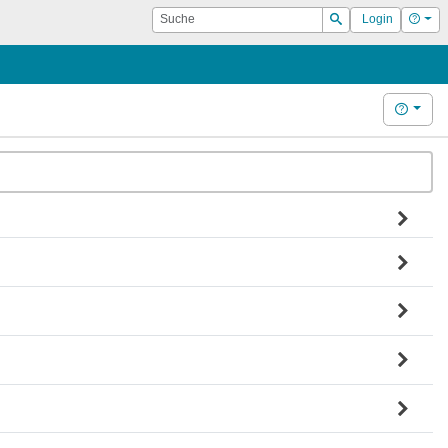
Suche
Hilf
Login
Suchen
Hilfe