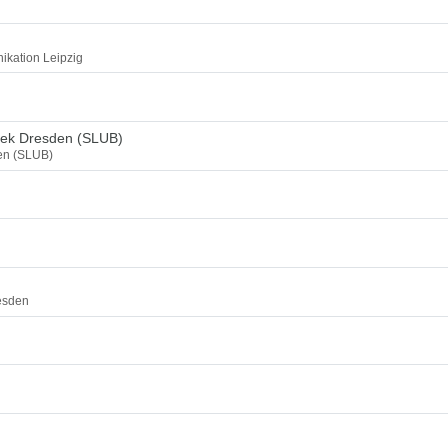
ikation Leipzig
thek Dresden (SLUB)
den (SLUB)
esden