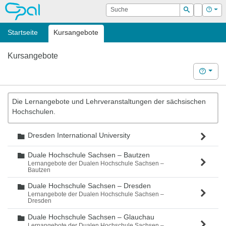
OPAL
Suche
Login
Hilf
Suchen
Startseite
Kursangebote
Kursangebote
Hilfe
Die Lernangebote und Lehrveranstaltungen der sächsischen
Hochschulen.
Dresden International University
Ordner
Duale Hochschule Sachsen – Bautzen
Ordner
Lernangebote der Dualen Hochschule Sachsen –
Bautzen
Duale Hochschule Sachsen – Dresden
Ordner
Lernangebote der Dualen Hochschule Sachsen –
Dresden
Duale Hochschule Sachsen – Glauchau
Ordner
Lernangebote der Dualen Hochschule Sachsen –