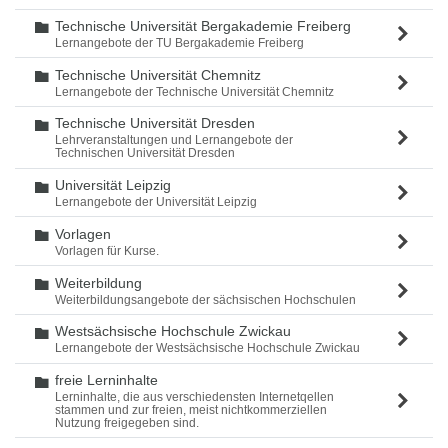
Technische Universität Bergakademie Freiberg
Ordner
Lernangebote der TU Bergakademie Freiberg
Technische Universität Chemnitz
Ordner
Lernangebote der Technische Universität Chemnitz
Technische Universität Dresden
Ordner
Lehrveranstaltungen und Lernangebote der
Technischen Universität Dresden
Universität Leipzig
Ordner
Lernangebote der Universität Leipzig
Vorlagen
Ordner
Vorlagen für Kurse.
Weiterbildung
Ordner
Weiterbildungsangebote der sächsischen Hochschulen
Westsächsische Hochschule Zwickau
Ordner
Lernangebote der Westsächsische Hochschule Zwickau
freie Lerninhalte
Ordner
Lerninhalte, die aus verschiedensten Internetqellen
stammen und zur freien, meist nichtkommerziellen
Nutzung freigegeben sind.