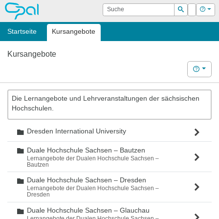
OPAL
Suche
Login
Hilf
Suchen
Startseite
Kursangebote
Kursangebote
Hilfe
Die Lernangebote und Lehrveranstaltungen der sächsischen
Hochschulen.
Dresden International University
Ordner
Duale Hochschule Sachsen – Bautzen
Ordner
Lernangebote der Dualen Hochschule Sachsen –
Bautzen
Duale Hochschule Sachsen – Dresden
Ordner
Lernangebote der Dualen Hochschule Sachsen –
Dresden
Duale Hochschule Sachsen – Glauchau
Ordner
Lernangebote der Dualen Hochschule Sachsen –