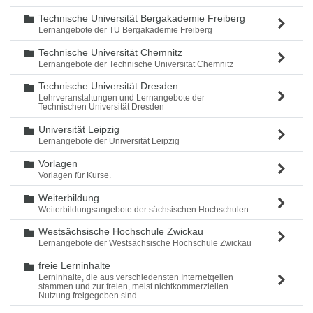
Technische Universität Bergakademie Freiberg
Ordner
Lernangebote der TU Bergakademie Freiberg
Technische Universität Chemnitz
Ordner
Lernangebote der Technische Universität Chemnitz
Technische Universität Dresden
Ordner
Lehrveranstaltungen und Lernangebote der
Technischen Universität Dresden
Universität Leipzig
Ordner
Lernangebote der Universität Leipzig
Vorlagen
Ordner
Vorlagen für Kurse.
Weiterbildung
Ordner
Weiterbildungsangebote der sächsischen Hochschulen
Westsächsische Hochschule Zwickau
Ordner
Lernangebote der Westsächsische Hochschule Zwickau
freie Lerninhalte
Ordner
Lerninhalte, die aus verschiedensten Internetqellen
stammen und zur freien, meist nichtkommerziellen
Nutzung freigegeben sind.