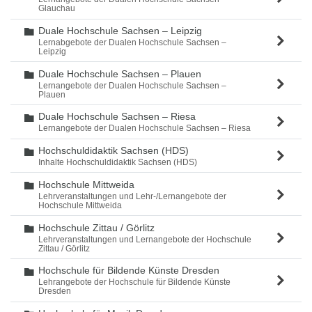
Glauchau
Duale Hochschule Sachsen – Leipzig
Ordner
Lernabgebote der Dualen Hochschule Sachsen –
Leipzig
Duale Hochschule Sachsen – Plauen
Ordner
Lernangebote der Dualen Hochschule Sachsen –
Plauen
Duale Hochschule Sachsen – Riesa
Ordner
Lernangebote der Dualen Hochschule Sachsen – Riesa
Hochschuldidaktik Sachsen (HDS)
Ordner
Inhalte Hochschuldidaktik Sachsen (HDS)
Hochschule Mittweida
Ordner
Lehrveranstaltungen und Lehr-/Lernangebote der
Hochschule Mittweida
Hochschule Zittau / Görlitz
Ordner
Lehrveranstaltungen und Lernangebote der Hochschule
Zittau / Görlitz
Hochschule für Bildende Künste Dresden
Ordner
Lehrangebote der Hochschule für Bildende Künste
Dresden