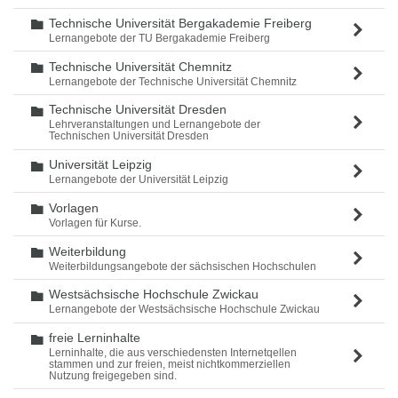
Technische Universität Bergakademie Freiberg
Ordner
Lernangebote der TU Bergakademie Freiberg
Technische Universität Chemnitz
Ordner
Lernangebote der Technische Universität Chemnitz
Technische Universität Dresden
Ordner
Lehrveranstaltungen und Lernangebote der
Technischen Universität Dresden
Universität Leipzig
Ordner
Lernangebote der Universität Leipzig
Vorlagen
Ordner
Vorlagen für Kurse.
Weiterbildung
Ordner
Weiterbildungsangebote der sächsischen Hochschulen
Westsächsische Hochschule Zwickau
Ordner
Lernangebote der Westsächsische Hochschule Zwickau
freie Lerninhalte
Ordner
Lerninhalte, die aus verschiedensten Internetqellen
stammen und zur freien, meist nichtkommerziellen
Nutzung freigegeben sind.