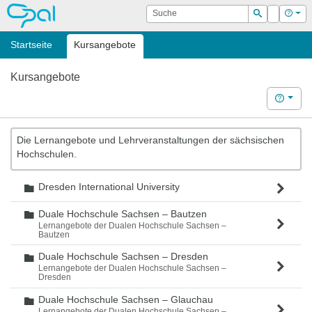
OPAL
Suche
Login
Hilf
Suchen
Startseite
Kursangebote
Kursangebote
Hilfe
Die Lernangebote und Lehrveranstaltungen der sächsischen
Hochschulen.
Dresden International University
Ordner
Duale Hochschule Sachsen – Bautzen
Ordner
Lernangebote der Dualen Hochschule Sachsen –
Bautzen
Duale Hochschule Sachsen – Dresden
Ordner
Lernangebote der Dualen Hochschule Sachsen –
Dresden
Duale Hochschule Sachsen – Glauchau
Ordner
Lernangebote der Dualen Hochschule Sachsen –