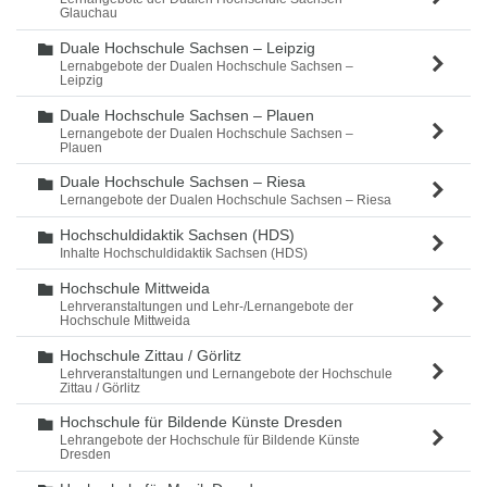
Glauchau
Duale Hochschule Sachsen – Leipzig
Ordner
Lernabgebote der Dualen Hochschule Sachsen –
Leipzig
Duale Hochschule Sachsen – Plauen
Ordner
Lernangebote der Dualen Hochschule Sachsen –
Plauen
Duale Hochschule Sachsen – Riesa
Ordner
Lernangebote der Dualen Hochschule Sachsen – Riesa
Hochschuldidaktik Sachsen (HDS)
Ordner
Inhalte Hochschuldidaktik Sachsen (HDS)
Hochschule Mittweida
Ordner
Lehrveranstaltungen und Lehr-/Lernangebote der
Hochschule Mittweida
Hochschule Zittau / Görlitz
Ordner
Lehrveranstaltungen und Lernangebote der Hochschule
Zittau / Görlitz
Hochschule für Bildende Künste Dresden
Ordner
Lehrangebote der Hochschule für Bildende Künste
Dresden