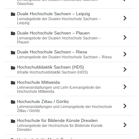
Glauchau
Duale Hochschule Sachsen – Leipzig
Ordner
Lernabgebote der Dualen Hochschule Sachsen –
Leipzig
Duale Hochschule Sachsen – Plauen
Ordner
Lernangebote der Dualen Hochschule Sachsen –
Plauen
Duale Hochschule Sachsen – Riesa
Ordner
Lernangebote der Dualen Hochschule Sachsen – Riesa
Hochschuldidaktik Sachsen (HDS)
Ordner
Inhalte Hochschuldidaktik Sachsen (HDS)
Hochschule Mittweida
Ordner
Lehrveranstaltungen und Lehr-/Lernangebote der
Hochschule Mittweida
Hochschule Zittau / Görlitz
Ordner
Lehrveranstaltungen und Lernangebote der Hochschule
Zittau / Görlitz
Hochschule für Bildende Künste Dresden
Ordner
Lehrangebote der Hochschule für Bildende Künste
Dresden