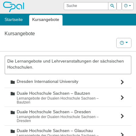
OPAL
Suche
Login
Hilf
Suchen
Startseite
Kursangebote
Kursangebote
Hilfe
Die Lernangebote und Lehrveranstaltungen der sächsischen
Hochschulen.
Dresden International University
Ordner
Duale Hochschule Sachsen – Bautzen
Ordner
Lernangebote der Dualen Hochschule Sachsen –
Bautzen
Duale Hochschule Sachsen – Dresden
Ordner
Lernangebote der Dualen Hochschule Sachsen –
Dresden
Duale Hochschule Sachsen – Glauchau
Ordner
Lernangebote der Dualen Hochschule Sachsen –