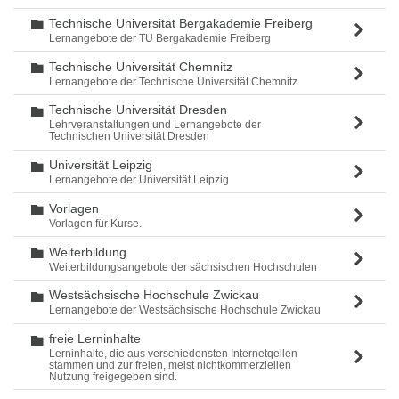
Technische Universität Bergakademie Freiberg
Ordner
Lernangebote der TU Bergakademie Freiberg
Technische Universität Chemnitz
Ordner
Lernangebote der Technische Universität Chemnitz
Technische Universität Dresden
Ordner
Lehrveranstaltungen und Lernangebote der
Technischen Universität Dresden
Universität Leipzig
Ordner
Lernangebote der Universität Leipzig
Vorlagen
Ordner
Vorlagen für Kurse.
Weiterbildung
Ordner
Weiterbildungsangebote der sächsischen Hochschulen
Westsächsische Hochschule Zwickau
Ordner
Lernangebote der Westsächsische Hochschule Zwickau
freie Lerninhalte
Ordner
Lerninhalte, die aus verschiedensten Internetqellen
stammen und zur freien, meist nichtkommerziellen
Nutzung freigegeben sind.