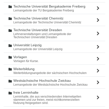
Technische Universität Bergakademie Freiberg
Ordner
Lernangebote der TU Bergakademie Freiberg
Technische Universität Chemnitz
Ordner
Lernangebote der Technische Universität Chemnitz
Technische Universität Dresden
Ordner
Lehrveranstaltungen und Lernangebote der
Technischen Universität Dresden
Universität Leipzig
Ordner
Lernangebote der Universität Leipzig
Vorlagen
Ordner
Vorlagen für Kurse.
Weiterbildung
Ordner
Weiterbildungsangebote der sächsischen Hochschulen
Westsächsische Hochschule Zwickau
Ordner
Lernangebote der Westsächsische Hochschule Zwickau
freie Lerninhalte
Ordner
Lerninhalte, die aus verschiedensten Internetqellen
stammen und zur freien, meist nichtkommerziellen
Nutzung freigegeben sind.