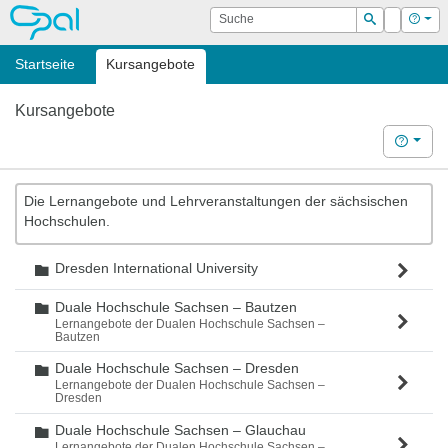
OPAL
Suche
Login
Hilf
Suchen
Startseite
Kursangebote
Kursangebote
Hilfe
Die Lernangebote und Lehrveranstaltungen der sächsischen
Hochschulen.
Dresden International University
Ordner
Duale Hochschule Sachsen – Bautzen
Ordner
Lernangebote der Dualen Hochschule Sachsen –
Bautzen
Duale Hochschule Sachsen – Dresden
Ordner
Lernangebote der Dualen Hochschule Sachsen –
Dresden
Duale Hochschule Sachsen – Glauchau
Ordner
Lernangebote der Dualen Hochschule Sachsen –